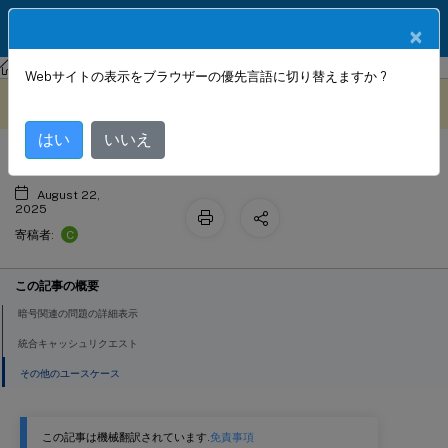
製品ドキュメン
JA
×
ト
NetScaler Console サービス
アプリケーション
Webサイトの表示をブラウザーの優先言語に切り替えますか ?
Web Insight ダッシュボード
このコンテンツは動的に機械
フィードバックを提供する
翻訳されています。
はい
いいえ
August 22,
2025
C
寄稿者:
この記事の概要
暗号関連の問題の詳細表示
統合キャッシュリクエスト
その他のユースケース
この記事は機械翻訳されています.
免責事項