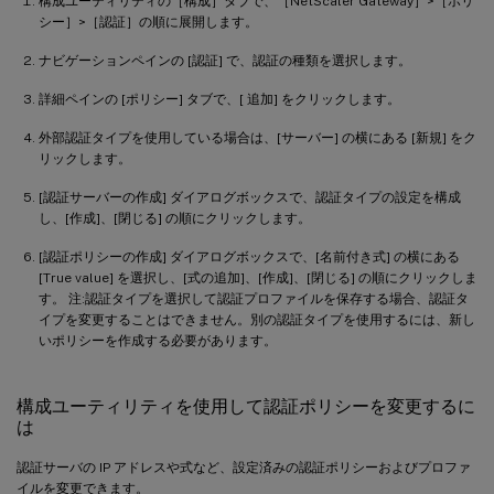
構成ユーティリティの［構成］タブで、［NetScaler Gateway］>［ポリ
シー］>［認証］の順に展開します。
ナビゲーションペインの [認証] で、認証の種類を選択します。
詳細ペインの [ポリシー] タブで、[ 追加] をクリックします。
外部認証タイプを使用している場合は、[サーバー] の横にある [新規] をク
リックします。
[認証サーバーの作成] ダイアログボックスで、認証タイプの設定を構成
し、[作成]、[閉じる] の順にクリックします。
[認証ポリシーの作成] ダイアログボックスで、[名前付き式] の横にある
[True value] を選択し、[式の追加]、[作成]、[閉じる] の順にクリックしま
す。 注:認証タイプを選択して認証プロファイルを保存する場合、認証タ
イプを変更することはできません。別の認証タイプを使用するには、新し
いポリシーを作成する必要があります。
構成ユーティリティを使用して認証ポリシーを変更するに
は
認証サーバの IP アドレスや式など、設定済みの認証ポリシーおよびプロファ
イルを変更できます。