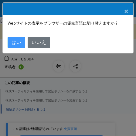
製品ドキュメン
JA
×
ト
NetScaler Gateway
Citrix Gateway 12.1
認証と承認
Webサイトの表示をブラウザーの優先言語に切り替えますか ?
認証プロファイルの設定
このコンテンツは動的に機械
フィードバックを提供する
翻訳されています。
はい
いいえ
April 1, 2024
C
寄稿者:
この記事の概要
構成ユーティリティを使用して認証ポリシーを作成するには
構成ユーティリティを使用して認証ポリシーを変更するには
認証ポリシーを削除するには
この記事は機械翻訳されています.
免責事項