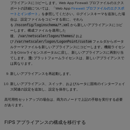
プライアンスにコピーします。Web App Firewall プロファイルのエクス
ポートの詳細については、「Web App
Firewall プロファイルのエクスポ
ートとインポート
」を参照してください。ログインスキーマを追加した場
合は、設定ファイルをコピーする前に、それら
を
/nsconfig/loginschema/*.xml
から新しいアプライアンスにコピ
ーします。構成ファイルを適用した
後、
/var/netscaler/logon/themes/
およ
び
/var/netscaler/logon/LogonPoint/custom
フォルダからポータ
ルテーマファイルを新しいアプライアンスにコピーします。機能ライセン
スをCitrixライセンスポータルに戻し、新しいアプライアンスに再割り当
てします。
注:
プラットフォームライセンスは、新しいアプライアンスで
は異なります。
新しいアプライアンスを再起動します。
新しいアプライアンス、スイッチ、およびルータに固有のインターフェイ
ス関連の設定を追加し、設定を保存します。
高可用性セットアップの場合は、両方のノードで上記の手順を実行する必要
があります。
FIPS アプライアンスの構成を移行する