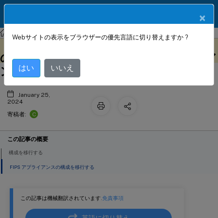
製品ドキュメン
JA
×
ト
Citrixハードウェアプラットフォーム
NetScaler MPX
Webサイトの表示をブラウザーの優先言語に切り替えますか ?
既存のNetScaler ADCアプライアンス
このコンテンツは動的に機械
フィードバックを提供する
翻訳されています。
の構成を別のNetScaler ADCアプライア
はい
いいえ
ンスに移行する
January 25,
2024
C
寄稿者:
この記事の概要
構成を移行する
FIPS アプライアンスの構成を移行する
この記事は機械翻訳されています.
免責事項