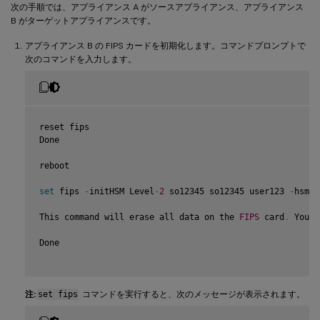
次の手順では、アプライアンス A がソースアプライアンス、アプライアンス
B がターゲットアプライアンスです。
アプライアンス B の FIPS カードを初期化します。コマンドプロンプトで
次のコマンドを入力します。
reset fips

Done

reboot

set
 fips 
-
initHSM Level
-
2
 so12345 so12345 user123 
-
hsmLa
This command will erase all data on the 
FIPS
 card
.
 You m
Done

注:
set fips
コマンドを実行すると、次のメッセージが表示されます。