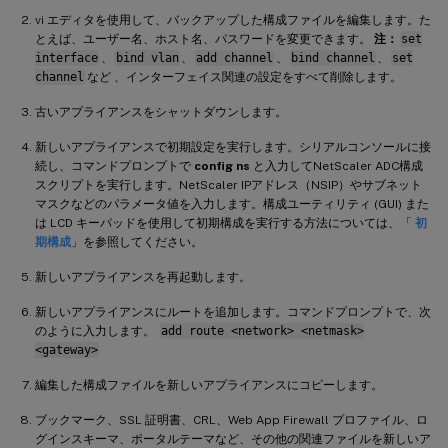
vi エディタを使用して、バックアップした構成ファイルを編集します。た
とえば、ユーザー名、ホスト名、パスワードを変更できます。
注：
set
interface
、
bind vlan
、
add channel
、
bind channel
、
set
channel
など 、インターフェイス関連の設定をすべて削除します。
古いアプライアンスをシャットダウンします。
新しいアプライアンスで初期設定を実行します。シリアルコンソールに接
続し、コマンドプロンプトで
config ns
と入力してNetScaler ADC構成
スクリプトを実行します。NetScaler IPアドレス（NSIP）やサブネット
マスクなどのパラメータ値を入力します。構成ユーティリティ (GUI) また
は LCD キーパッドを使用して初期構成を実行する方法については、「
初
期構成
」を参照してください。
新しいアプライアンスを再起動します。
新しいアプライアンスにルートを追加します。コマンドプロンプトで、次
のように入力します。
add route <network> <netmask>
<gateway>
編集した構成ファイルを新しいアプライアンスにコピーします。
ブックマーク、SSL 証明書、CRL、Web App Firewall プロファイル、ロ
グインスキーマ、ポータルテーマなど、その他の関連ファイルを新しいア