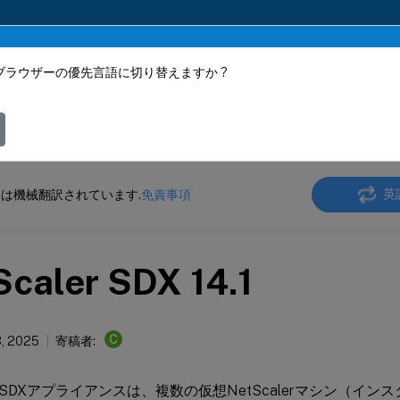
ブラウザーの優先言語に切り替えますか ?
ツは動的に機械翻訳されています。
フィ
ler SDX
NetScaler SDX 14.1
英
は機械翻訳されています.
免責事項
caler SDX 14.1
C
, 2025
寄稿者:
ler SDXアプライアンスは、複数の仮想NetScalerマシン（イ