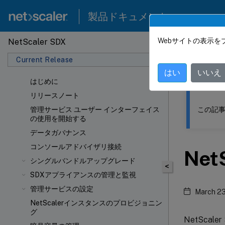
製品ドキュメント
Webサイトの表示を
NetScaler SDX
このコンテン
Current Release
NetSca
はい
いいえ
はじめに
リリースノート
この記事
管理サービス ユーザー インターフェイス
の使用を開始する
データガバナンス
コンソールアドバイザリ接続
NetS
シングルバンドルアップグレード
<
SDXアプライアンスの管理と監視
管理サービスの設定
March 23
NetScalerインスタンスのプロビジョニン
グ
NetSca