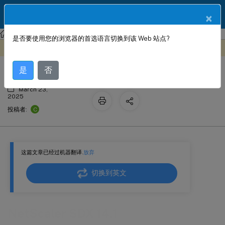
ZH
产品文档
×
NetScaler SDX
NetScaler SDX 14.1
是否要使用您的浏览器的首选语言切换到该 Web 站点?
NetScaler SDX 14.1
此内容已经过机器动态翻译。
在此处提供反馈
是
否
March 23,
2025
C
投稿者:
这篇文章已经过机器翻译.
放弃
切换到英文
NetScaler SDX 14.1