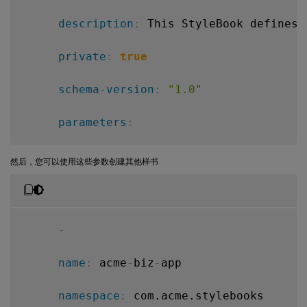
description
:
 This StyleBook defines 
private
:
true
schema-version
:
"1.0"
parameters
:
-
然后，您可以使用这些参数创建其他样书
name
:
 lb
-
appname

label
:
 Load Balanced Applicatio
-
description
:
 Name of the Load B
name
:
 acme
-
biz
-
app

type
:
 string

namespace
:
 com.acme.stylebooks
