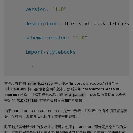
required
:
true
version
:
"1.0"
-
description
:
 This stylebook defines 
name
:
 lb
-
virtual
-
ip

schema-version
:
"1.0"
label
:
 Load Balanced App Virtu
import-stylebooks
:
description
:
 Virtual IP addres
-
type
:
 ipaddress

namespace
:
 com.acme.commontypes

首先，在样书
acme-biz-app
中，使用“import-stylebooks”部分导入
vip-params
样书的命名空间和版本。然后添加
parameters-default-
required
:
true
prefix
:
 cmtypes

sources
构造，并指定样书名称，即
vip-params
。此参数与直接在此样书
中定义
vip-params
样书的参数具有相同的效果。
-
version
:
"1.0"
由于 parameters-default-sources 是一个列表，且列表中的每个项目都需要
是一个样书，因此可以包括多个样书中的参数。
name
:
 lb
-
virtual
-
port

     \
*\*parameters-default-sources:\*\*
除了包括其他样书中的参数外，还可以使用 parameters 部分定义您自己的参
数。样书的完整参数列表是从其他样书中添加的参数和此样书中定义的参数的