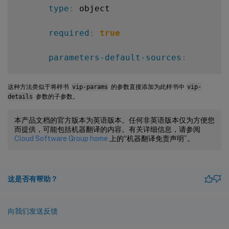
type
:
 object

required
:
true
label
:
 Monitor Type

required
:
true
allowed-values
:
description
:
 Type of the monito
parameters-default-sources
:
-
 HTTP

type
:
 string

-
 cmtypes
:
:
vip
-
params

这种方法类似于将样书
vip-params
的参数直接添加为此样书中
vip-
-
 SSL

details
参数的子参数。
required
:
true
-
 TCP

本产品文档的官方版本为英语版本。任何非英语版本仅为方便您
allowed-values
:
而提供，可能包括机器翻译的内容。有关详细信息，请参阅
Cloud Software Group home
上的“机器翻译免责声明”。
-
 PING

-
 TCP

这是否有帮助？
-
 HTTP

向我们发送反馈
-
 HTTP
-
ECV
