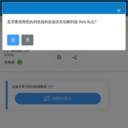
ZH
产品文档
×
NetScaler Console 服务
StyleBook 配置
是否要使用您的浏览器的首选语言切换到该 Web 站点?
参数-默认源代码构造
此内容已经过机器动态翻译。
在此处提供反馈
是
否
January 29,
2024
C
投稿者:
这篇文章已经过机器翻译.
放弃
切换到英文
参数-默认源代码构造