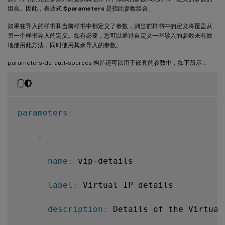
label
:
 Load Balanced App Virtua
**
-
 cmtypes
:
:
vip
-
params
**
组合。因此，表达式
$parameters
是指此参数组合。
description
:
 TCP port represen
如果在导入的样书和当前样书中都定义了参数，则当前样书中的定义将覆盖从
parameters
:
另一个样书导入的定义。如有必要，您可以通过自定义一些导入的参数来有效
地使用此方法，同时使用其余导入的参数。
type
:
 tcp
-
port

-
parameters-default-sources 构造还可以用于嵌套的参数中，如下所示：
default
:
80
name
:
 monitorname

-
label
:
 Monitor Name

parameters
:
name
:
 lb
-
service
-
type

description
:
 Name of the monito
-
label
:
 Load Balanced App Protoc
type
:
 string

name
:
 vip
-
details

description
:
 Protocol used for
required
:
true
label
:
 Virtual IP details

type
:
 string

-
description
:
 Details of the Virtual 
default
:
 HTTP

name
:
 type
