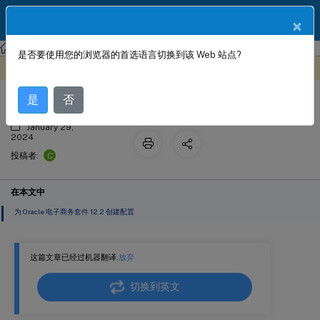
ZH
产品文档
×
NetScaler Console 服务
StyleBook 配置
是否要使用您的浏览器的首选语言切换到该 Web 站点?
Oracle 电子商务样书
此内容已经过机器动态翻译。
在此处提供反馈
是
否
January 29,
2024
C
投稿者:
在本文中
为 Oracle 电子商务套件 12.2 创建配置
这篇文章已经过机器翻译.
放弃
切换到英文