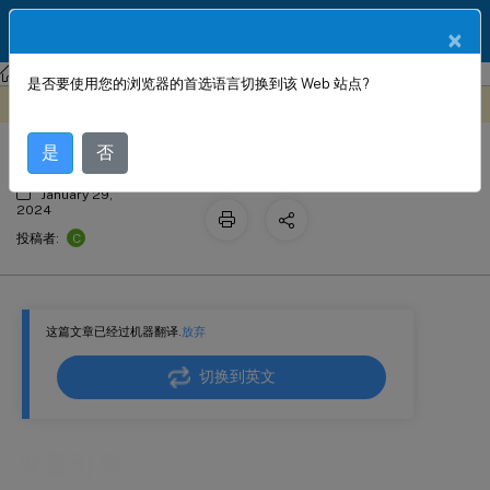
ZH
产品文档
×
NetScaler Console 服务
StyleBook 配置
是否要使用您的浏览器的首选语言切换到该 Web 站点?
变量引用
此内容已经过机器动态翻译。
在此处提供反馈
是
否
January 29,
2024
C
投稿者:
这篇文章已经过机器翻译.
放弃
切换到英文
变量引用