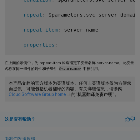
repeat
:
 $parameters.svc
-
server
-
domain
repeat-item
:
 server
-
name

properties
:
name
:
 $server
-
name + "
-
server"

在上面的示例中，为 repeat-item 构造指定了变量名称 server-name。此变量
名称在同一组件的属性和子组件
$<varname>
中被引用。
domain
:
 $server
-
name

本产品文档的官方版本为英语版本。任何非英语版本仅为方便您
而提供，可能包括机器翻译的内容。有关详细信息，请参阅
components
:
Cloud Software Group home
上的“机器翻译免责声明”。
-
这是否有帮助？
name
:
 service
-
members
-
comp

type
:
 ns
:
:
service

向我们发送反馈