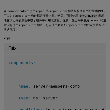
在 components 中使用 repeat 和 repeat-item 构造来构建多个配置对象时，
可以为 repeat-item 构造指定变量名称。然后，可以使用
$<varname>
表示
法在该组件的属性中或子组件中引用此变量。注意，在组件中使用 repeat 构造
时没有使用 repeat-item 构造，可以使用名为 $repeat-item 的默认变量来访
问迭代项。
示例
：
components
:
-
name
:
 server
-
members
-
comp

type
:
 ns
:
:
server

condition
:
 $parameters.svc
-
server
-
dom