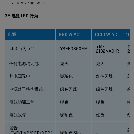
MPX 26000-50S
3Y 电源 LED 行为
电源
850 W AC
1000 W AC
100
YM-
YM
LED 行为（当）
YSEF0850EM
2102NA01R
21
任何电源均无电
熄灭
熄灭
熄
此电源无电
琥珀色
红色闪烁
红
电源处于待机模式
绿色闪烁
绿色闪烁
绿
电源功能正常
绿色
绿色
绿
电源故障
琥珀色
红色
红
警告
红
琥珀色闪烁
(OVP/UVP/OCP/OTP/
-