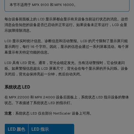
本节不适用于 MPX 9100 和 MPX 16000。
短距离光纤 1G SFP 距离规格
长距离光纤 1G SFP 距离规格
每台设备前面板上的 LCD 显示屏都会显示有关设备当前运行状态的消息。这些
消息会告知您的设备是否已启动并正常运行。如果设备未正常运行，LCD 会显
长距离光纤 1G SFP 距离规格
示故障排除消息。
10 GE 可插拔介质
LCD 显示实时统计信息、诊断信息和活动警报。LCD 的尺寸限制了显示屏只能
短距离光纤 10G SFP+ 距离规格
显示两行，每行 16 个字符。因此，显示的信息会通过一系列屏幕流动。每个屏
幕显示有关特定功能的信息。
长距离光纤 10G SFP+ 距离规格
LCD 具有 LED 背光。通常，背光会稳定发光。当有活动警报时，它会快速闪
Citrix 直连 (DAC) 铜缆 TwinAx 10G SFP+ 无源电缆规格
烁。如果警报信息超出 LCD 屏幕尺寸，背光会在每个显示屏的开头闪烁。设备
关闭后，背光会保持亮起一分钟，然后自动关闭。
Cisco 40G QSFP+ 分支电缆规格
系统状态 LED
50/100 G 可插拔介质
在 MPX 22000 和 MPX 24000 设备后面板上，系统状态 LED 指示设备的整体
状态。下表描述了系统状态 LED 的指示灯。
注意
：系统状态 LED 仅在部分 NetScaler 设备上可用。
LED 颜色
LED 指示