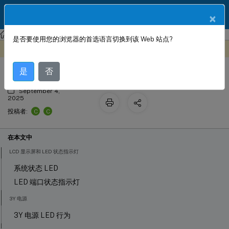
ZH
产品文档
×
Citrix 硬件平台
NetScaler MPX
是否要使用您的浏览器的首选语言切换到该 Web 站点?
通用硬件组件
此内容已经过机器动态翻译。
在此处提供反馈
是
否
September 4,
2025
C
C
投稿者:
在本文中
LCD 显示屏和 LED 状态指示灯
系统状态 LED
LED 端口状态指示灯
3Y 电源
3Y 电源 LED 行为