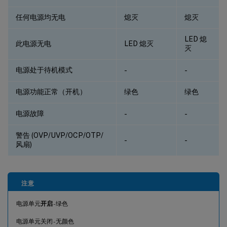
任何电源均无电
熄灭
熄灭
LED 熄
此电源无电
LED 熄灭
灭
电源处于待机模式
-
-
电源功能正常（开机）
绿色
绿色
电源故障
-
-
警告 (OVP/UVP/OCP/OTP/
-
-
风扇)
注意
电源单元
开启
- 绿色
电源单元关闭 - 无颜色