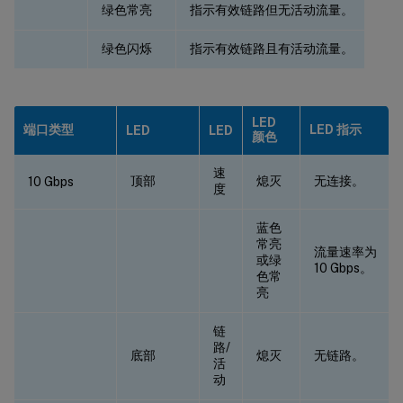
绿色常亮
指示有效链路但无活动流量。
绿色闪烁
指示有效链路且有活动流量。
LED
端口类型
LED 指示
LED
LED
颜色
速
顶部
熄灭
无连接。
10 Gbps
度
蓝色
常亮
流量速率为
或绿
10 Gbps。
色常
亮
链
路/
底部
熄灭
无链路。
活
动