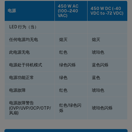
450 W AC
450 W DC (-40
电源
(100–240
VDC to -72 VDC)
VAC)
LED 行为（当）
任何电源均无电
熄灭
熄灭
此电源无电
红色
琥珀色
电源处于待机模式
绿色闪烁
蓝色闪烁
电源功能正常
绿色
蓝色
电源故障
红色
琥珀色
电源故障警告
红色/绿色闪
琥珀色闪烁
(OVP/UVP/OCP/OTP/
烁
风扇)