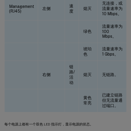
无连接，或
速
Management
左侧
熄灭
流量速率为
(RJ45)
度
10 Mbps。
流量速率为
绿色
100
Mbps。
琥珀
流量速率为
色
1 Gbps。
链
路/
右侧
熄灭
无链路。
活
动
已建立链路
黄色
但无流量通
常亮
过端口。
每个电源上都有一个双色 LED 指示灯，显示电源的状态。