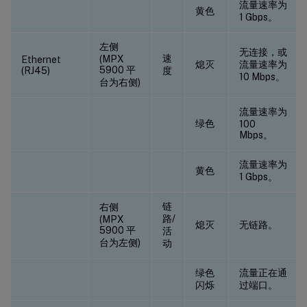
流量速率为
黄色
1 Gbps。
左侧
无连接，或
速
(MPX
Ethernet
熄灭
流量速率为
5900 平
(RJ45)
度
10 Mbps。
台为右侧)
流量速率为
绿色
100
Mbps。
流量速率为
黄色
1 Gbps。
链
右侧
路/
(MPX
熄灭
无链路。
5900 平
活
台为左侧)
动
绿色
流量正在通
闪烁
过端口。