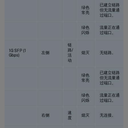
已建立链路
绿色
但无流量通
常亮
过端口。
绿色
流量正在通
闪烁
过端口。
链
路/
1G SFP (1
左侧
熄灭
无链路。
Gbps)
活
动
已建立链路
绿色
但无流量通
常亮
过端口。
绿色
流量正在通
闪烁
过端口。
速
右侧
熄灭
无连接。
度