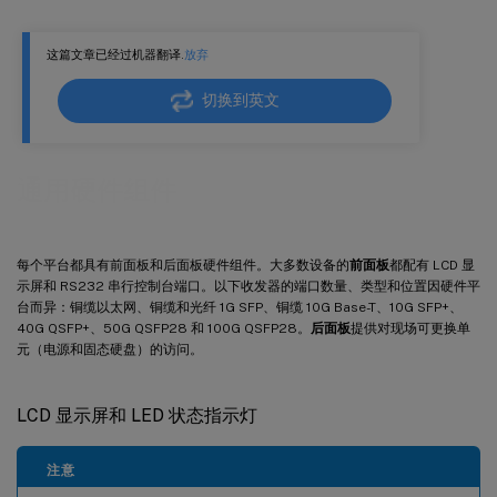
AcBel 电源
MPX 9100 AcBel 450 W 电源 LED 行为
这篇文章已经过机器翻译.
放弃
MPX 5900/8900 AcBel 450 W 电源 LED 行为
切换到英文
Flex 电源
Flex (750 W) 电源 LED 行为
通用硬件组件
端口
RS232 串行端口
铜缆以太网端口
每个平台都具有前面板和后面板硬件组件。大多数设备的
前面板
都配有 LCD 显
示屏和 RS232 串行控制台端口。以下收发器的端口数量、类型和位置因硬件平
管理端口
台而异：铜缆以太网、铜缆和光纤 1G SFP、铜缆 10G Base-T、10G SFP+、
40G QSFP+、50G QSFP28 和 100G QSFP28。
后面板
提供对现场可更换单
25G、40G、50G 和 100G 端口
元（电源和固态硬盘）的访问。
1G SFP 和 10G SFP+ 端口
1G 可插拔介质
LCD 显示屏和 LED 状态指示灯
铜缆 1G SFP 距离规格
注意
短距离光纤 1G SFP 距离规格