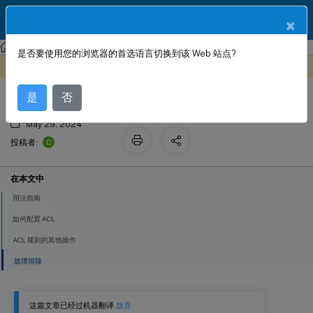
ZH
产品文档
×
NetScaler SDX
NetScaler SDX 14.1
是否要使用您的浏览器的首选语言切换到该 Web 站点?
访问控制列表
此内容已经过机器动态翻译。
在此处提供反馈
是
否
May 29, 2024
C
投稿者:
在本文中
用法指南
如何配置 ACL
ACL 规则的其他操作
故障排除
这篇文章已经过机器翻译.
放弃