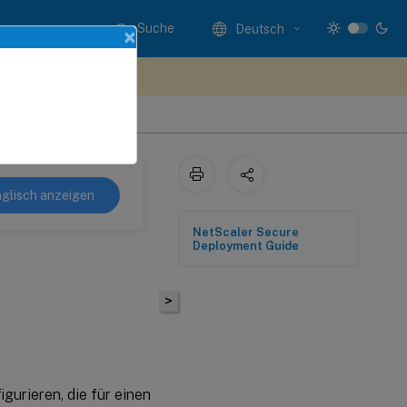
Suche
Deutsch
×
n Sie hier Feedback
glisch anzeigen
NetScaler Secure
Deployment Guide
>
urieren, die für einen