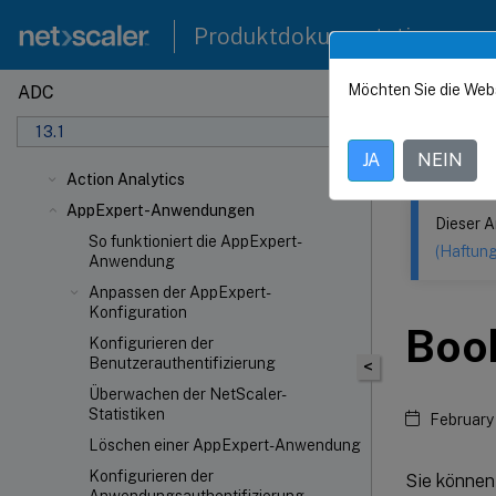
Produktdokumentation
Möchten Sie die Web
ADC
Dieser Inhalt
13.1
NetSca
JA
NEIN
Action Analytics
AppExpert-Anwendungen
Dieser A
So funktioniert die AppExpert-
(Haftun
Anwendung
Anpassen der AppExpert-
Konfiguration
Boo
Konfigurieren der
Benutzerauthentifizierung
<
Überwachen der NetScaler-
Statistiken
February
Löschen einer AppExpert-Anwendung
Konfigurieren der
Sie können