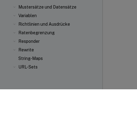
Mustersätze und Datensätze
Variablen
Richtlinien und Ausdrücke
Ratenbegrenzung
Responder
Rewrite
String-Maps
URL-Sets