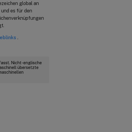
ezeichen global an
 und es für den
zeichenverknüpfungen
t.
eblinks
.
fasst. Nicht-englische
aschinell übersetzte
 maschinellen