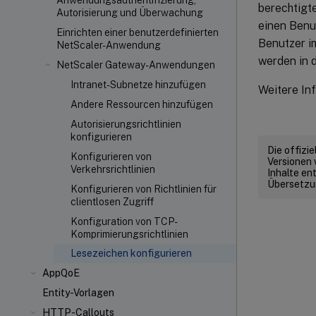
Anwendungsauthentifizierung,
berechtigt
Autorisierung und Überwachung
einen Benut
Einrichten einer benutzerdefinierten
Benutzer i
NetScaler-Anwendung
werden in 
NetScaler Gateway-Anwendungen
Intranet-Subnetze hinzufügen
Weitere In
Andere Ressourcen hinzufügen
Autorisierungsrichtlinien
konfigurieren
Die offizi
Konfigurieren von
Versionen 
Verkehrsrichtlinien
Inhalte en
Übersetzun
Konfigurieren von Richtlinien für
clientlosen Zugriff
Konfiguration von TCP-
Komprimierungsrichtlinien
Lesezeichen konfigurieren
AppQoE
Entity-Vorlagen
HTTP-Callouts