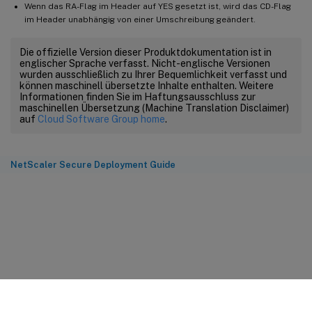
Wenn das RA-Flag im Header auf YES gesetzt ist, wird das CD-Flag
im Header unabhängig von einer Umschreibung geändert.
Die offizielle Version dieser Produktdokumentation ist in
englischer Sprache verfasst. Nicht-englische Versionen
wurden ausschließlich zu Ihrer Bequemlichkeit verfasst und
können maschinell übersetzte Inhalte enthalten. Weitere
Informationen finden Sie im Haftungsausschluss zur
maschinellen Übersetzung (Machine Translation Disclaimer)
auf
Cloud Software Group home
.
NetScaler Secure Deployment Guide