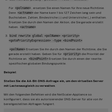
Für
<polname>
, ersetzen Sie einen Namen für Ihre neue Richtlinie.
Denn
<actname>
der Name kann 1 bis 127 Zeichen lang sein und
Buchstaben, Zahlen, Bindestriche (-) und Unterstriche (_) enthalten.
Ersetzen Sie durch den Namen der Aktion, die Sie gerade erstellt
haben.
<actname>
bind rewrite global <polName> <priority>
<gotoPriorityExpression> -type <bindPoint>
<polName>
Ersetzen Sie ihn durch den Namen der Richtlinie, die Sie
gerade erstellt haben. Geben Sie für
<priority>
die Priorität der
Richtlinie an.
<bindPoint>
Ersetzen Sie durch einen der rewrite-
spezifischen globalen Bindungspunkte.
Beispiel
:
Stellen Sie die AA-Bit-DNS-Anfrage ein, um den virtuellen Server
mit Lastenausgleich zu verwalten
.
Mit den folgenden Befehlen wird die NetScaler-Appliance so
konfiguriert, dass sie als autorisierender DNS-Server für alle von ihr
bereitgestellten Abfragen fungiert.