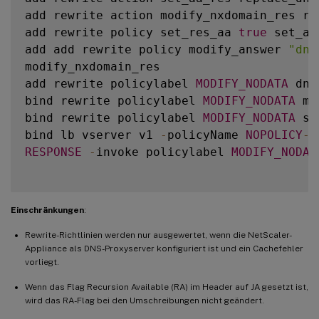
add rewrite action modify_nxdomain_res re
add rewrite policy set_res_aa 
true
 set_aa
add add rewrite policy modify_answer 
"dns
modify_nxdomain_res

add rewrite policylabel 
MODIFY_NODATA
 dns
bind rewrite policylabel 
MODIFY_NODATA
 mo
bind rewrite policylabel 
MODIFY_NODATA
 se
bind lb vserver v1 
-
policyName 
NOPOLICY
-
R
RESPONSE
-
invoke policylabel 
MODIFY_NODAT
Einschränkungen
:
Rewrite-Richtlinien werden nur ausgewertet, wenn die NetScaler-
Appliance als DNS-Proxyserver konfiguriert ist und ein Cachefehler
vorliegt.
Wenn das Flag Recursion Available (RA) im Header auf JA gesetzt ist,
wird das RA-Flag bei den Umschreibungen nicht geändert.