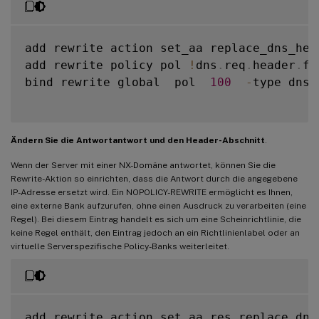
add rewrite action set_aa replace_dns_hea
add rewrite policy pol 
!
dns
.
req
.
header
.
fl
bind rewrite global  pol  
100
-
type dns_
Ändern Sie die Antwortantwort und den Header-Abschnitt
.
Wenn der Server mit einer NX-Domäne antwortet, können Sie die
Rewrite-Aktion so einrichten, dass die Antwort durch die angegebene
IP-Adresse ersetzt wird. Ein NOPOLICY-REWRITE ermöglicht es Ihnen,
eine externe Bank aufzurufen, ohne einen Ausdruck zu verarbeiten (eine
Regel). Bei diesem Eintrag handelt es sich um eine Scheinrichtlinie, die
keine Regel enthält, den Eintrag jedoch an ein Richtlinienlabel oder an
virtuelle Serverspezifische Policy-Banks weiterleitet.
add rewrite action set_aa_res replace_dns