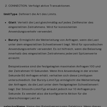
CONNECTION. Verfolgt aktive Transaktionen.
limitType
. Definiert die Art des Limits.
Glatt
: Verteilt die Last gleichmäßig auf jedes Zeitfenster des
eingestellten Zeitrahmens. Wird für konsistenten
Anwendungsverkehr verwendet.
Bursty
: Ermöglicht die Weiterleitung von Anfragen, wenn die Last
unter dem eingestellten Schwellenwert liegt. Wird für sporadischen
Anwendungsverkehr verwendet. Es ist hilfreich, wenn die Belastung
innerhalb des eingestellten Zeitrahmens jederzeit Spitzenwerte
erreicht.
Beispielsweise sind die festgelegten maximalen Anfragen 100 und
der Zeitrahmen 10 Sekunden. Wenn Ihre Anwendung in der ersten
Sekunde 80 Anfragen erhält, verhalten sich diese Limittypen
unterschiedlich. Der Bursty-Limit-Typ ermöglicht die Weiterleitung
der Anfragen, da die Last unter dem festgelegten Schwellenwert
liegt. Der Smooth-Limit-Typ erlaubt jedoch nur 10 Anfragen pro
Sekunde. Es wendet also die konfigurierte Aktion für die
überschüssige Last an.
selectorName
. Name des Ratenbegrenzungs-Selektors. Wenn dieses