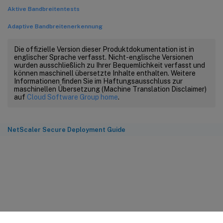
Aktive Bandbreitentests
Adaptive Bandbreitenerkennung
Die offizielle Version dieser Produktdokumentation ist in
englischer Sprache verfasst. Nicht-englische Versionen
wurden ausschließlich zu Ihrer Bequemlichkeit verfasst und
können maschinell übersetzte Inhalte enthalten. Weitere
Informationen finden Sie im Haftungsausschluss zur
maschinellen Übersetzung (Machine Translation Disclaimer)
auf
Cloud Software Group home
.
NetScaler Secure Deployment Guide