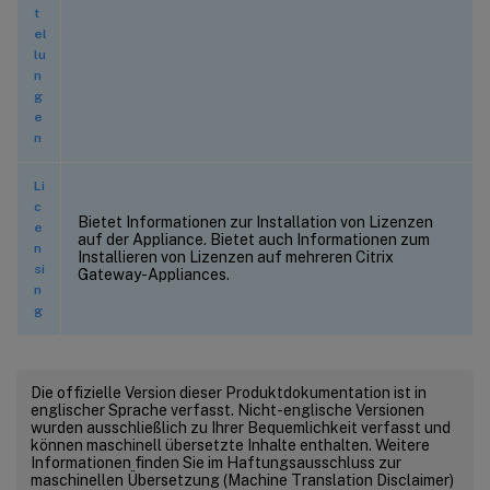
t
el
lu
n
g
e
n
Li
c
Bietet Informationen zur Installation von Lizenzen
e
auf der Appliance. Bietet auch Informationen zum
n
Installieren von Lizenzen auf mehreren Citrix
si
Gateway-Appliances.
n
g
Die offizielle Version dieser Produktdokumentation ist in
englischer Sprache verfasst. Nicht-englische Versionen
wurden ausschließlich zu Ihrer Bequemlichkeit verfasst und
können maschinell übersetzte Inhalte enthalten. Weitere
Informationen finden Sie im Haftungsausschluss zur
maschinellen Übersetzung (Machine Translation Disclaimer)