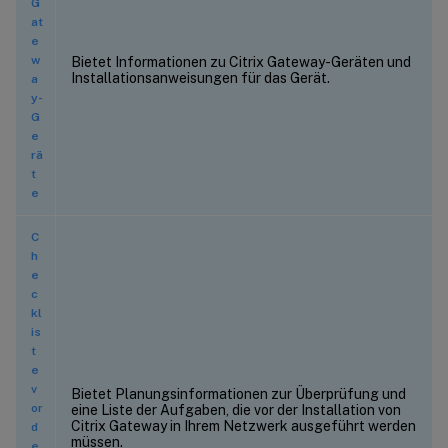
G
at
e
w
Bietet Informationen zu Citrix Gateway-Geräten und
Installationsanweisungen für das Gerät.
a
y-
G
e
rä
t
e
C
h
e
c
kl
is
t
e
v
Bietet Planungsinformationen zur Überprüfung und
or
eine Liste der Aufgaben, die vor der Installation von
Citrix Gateway in Ihrem Netzwerk ausgeführt werden
d
müssen.
e