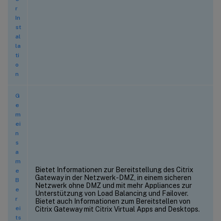
r
In
st
al
la
ti
o
n
G
e
m
ei
n
s
a
m
Bietet Informationen zur Bereitstellung des Citrix
e
Gateway in der Netzwerk-DMZ, in einem sicheren
B
Netzwerk ohne DMZ und mit mehr Appliances zur
e
Unterstützung von Load Balancing und Failover.
r
Bietet auch Informationen zum Bereitstellen von
ei
Citrix Gateway mit Citrix Virtual Apps and Desktops.
ts