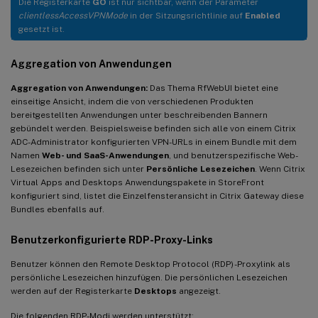
Die Registerkarte
GO
ist nur sichtbar, wenn der Parameter
clientlessAccessVPNMode
in der Sitzungsrichtlinie auf
Enabled
gesetzt ist.
Aggregation von Anwendungen
Aggregation von Anwendungen:
Das Thema RfWebUI bietet eine
einseitige Ansicht, indem die von verschiedenen Produkten
bereitgestellten Anwendungen unter beschreibenden Bannern
gebündelt werden. Beispielsweise befinden sich alle von einem Citrix
ADC-Administrator konfigurierten VPN-URLs in einem Bundle mit dem
Namen
Web- und SaaS-Anwendungen
, und benutzerspezifische Web-
Lesezeichen befinden sich unter
Persönliche Lesezeichen
. Wenn Citrix
Virtual Apps and Desktops Anwendungspakete in StoreFront
konfiguriert sind, listet die Einzelfensteransicht in Citrix Gateway diese
Bundles ebenfalls auf.
Benutzerkonfigurierte RDP-Proxy-Links
Benutzer können den Remote Desktop Protocol (RDP) -Proxylink als
persönliche Lesezeichen hinzufügen. Die persönlichen Lesezeichen
werden auf der Registerkarte
Desktops
angezeigt.
Die folgenden RDP-Modi werden unterstützt: