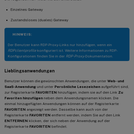
Einzelnes Gateway
Zustandsloses (duales) Gateway
HINWEIS:
Der Benutzer kann RDP-Proxy-Links nur hinzufügen, wenn ein
RDPclientprofile
konfiguriert ist. Weitere Informationen zu RDP-
Konfigurationen finden Sie in der
RDP-Proxy
-Dokumentation.
Lieblingsanwendungen
Benutzer können die gewünschten Anwendungen, die unter
Web- und
SaaS-Anwendung
und unter
Persönliche Lesezeichen
aufgeführt sind,
zur Registerkarte
FAVORITEN
hinzufügen, indem sie auf den Link
Zu
Favoriten hinzufügen
neben dem Anwendungsnamen klicken. Die
einmal hinzugefügten Anwendungen können auf der Registerkarte
FAVORITEN
angezeigt werden. Dasselbe kann auch von der
Registerkarte
FAVORITEN
entfernt werden, indem Sie auf den Link
ENTFERNEN
klicken, der sich neben der Anwendung auf der
Registerkarte
FAVORITEN
befindet.