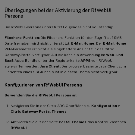
Überlegungen bei der Aktivierung der RfWebUI
Persona
Die RfWebUI-Persona unterstützt Folgendes nicht vollständig:
Fileshare-Funktion:
Die Fileshare-Funktion für den Zugriff auf SMB-
Dateifreigaben wird nicht unterstützt.
E-Mail Home:
Der
E-Mail Home
VPN-Parameter ist nicht als eingebettete Ansicht für das Citrix
Gateway-Portal verfügbar. Auf sie kann als Anwendung im
Web- und
SaaS
Apps-Bundle unter der Registerkarte
APPS
von RfWebUI
zugegriffen werden.
Java Client:
Der browserbasierte Java-Client zum
Einrichten eines SSL-Tunnels ist in diesem Thema nicht verfügbar.
Konfigurieren von RfWebUI Persona
So wenden Sie die RfWebUI Persona an
:
Navigieren Sie in der Citrix ADC-Oberfläche zu
Konfiguration >
Citrix Gateway Portal Themes
.
Aktivieren Sie auf der Seite
Portal Themes
das Kontrollkästchen
RfWebUI
.