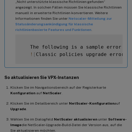
„Nicht unterstützte klassische Richtlinien gefunden“
angezeigt. In solchen Fällen müssen Sie klassische Richtlinien
manuell in erweiterte Richtlinien konvertieren. Weitere
Informationen finden Sie unter
Netscaler-Mitteilung zur
Statusänderungsankündigung für klassische
richtlinienbasierte Features und Funktionen
.
   The following is a sample error me
!
[
Classic policies upgrade error
]
(
So aktualisieren Sie VPX-Instanzen
Klicken Sie im Navigationsbereich auf der Registerkarte
Konfiguration
auf
NetScaler
.
Klicken Sie im Detailbereich unter
NetScaler-Konfiguration
auf
Upgrade
.
Wählen Sie im Dialogfeld
NetScaler aktualisieren
unter
Software-
Image
die NetScaler-Upgrade-Build-Datei der Version aus, auf die
Sie aktualisieren möchten.