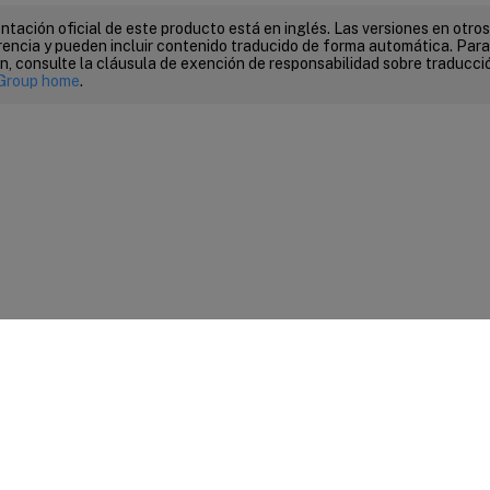
tación oficial de este producto está en inglés. Las versiones en otros
encia y pueden incluir contenido traducido de forma automática. Par
n, consulte la cláusula de exención de responsabilidad sobre traducc
Group home
.
entarios sobre el sitio
|
Sus opciones de privacidad
|
Condiciones