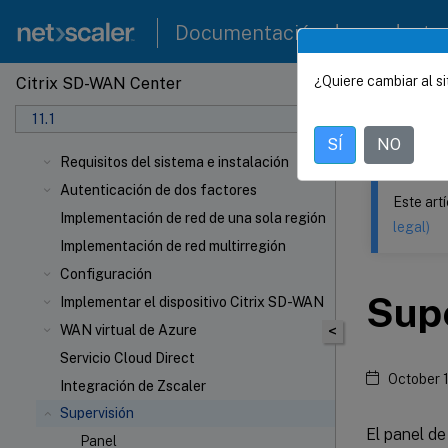
Documentación de producto
¿Quiere cambiar al si
Citrix SD-WAN Center
Este contenid
11.1
Citrix
SÍ
NO
Requisitos del sistema e instalación
Autenticación de dos factores
Este art
Implementación de red de una sola región
legal)
Implementación de red multirregión
Configuración
Sup
Implementar el dispositivo Citrix SD-WAN
WAN virtual de Azure
<
Servicio Cloud Direct
October 
Integración de Zscaler
Supervisión
El panel de
Panel