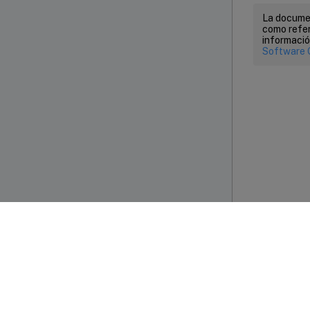
La documen
como refer
informació
Software 
Com