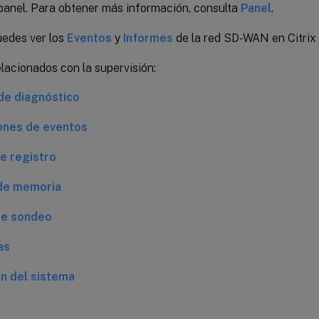
 panel. Para obtener más información, consulta
Panel
.
edes ver los
Eventos
y
Informes
de la red SD-WAN en Citri
elacionados con la supervisión:
de diagnóstico
ones de eventos
e registro
de memoria
de sondeo
as
n del sistema