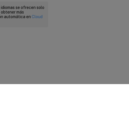
 idiomas se ofrecen solo
a obtener más
ión automática en
Cloud
 legales y de privacidad
|
Preferencias de cookies
|
docs.cloud.com
© 1999-
2026
Cloud Software Group, Inc. All rights reserved.