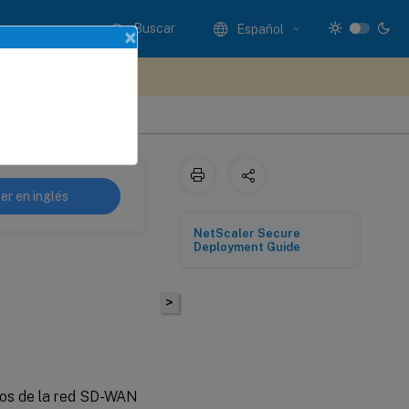
Buscar
Español
×
e sus comentarios aquí
er en inglés
NetScaler Secure
Deployment Guide
>
icos de la red SD-WAN