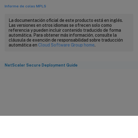
Informe de colas MPLS
La documentación oficial de este producto está en inglés.
Las versiones en otros idiomas se ofrecen solo como
referencia y pueden incluir contenido traducido de forma
automática. Para obtener más información, consulte la
cláusula de exención de responsabilidad sobre traducción
automática en
Cloud Software Group home
.
NetScaler Secure Deployment Guide