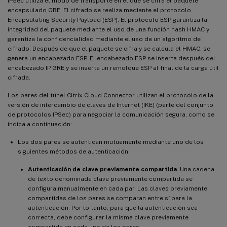
IPSec utiliza el modo de transporte en el que se cifra el paquete
encapsulado GRE. El cifrado se realiza mediante el protocolo
Encapsulating Security Payload (ESP). El protocolo ESP garantiza la
integridad del paquete mediante el uso de una función hash HMAC y
garantiza la confidencialidad mediante el uso de un algoritmo de
cifrado. Después de que el paquete se cifra y se calcula el HMAC, se
genera un encabezado ESP. El encabezado ESP se inserta después del
encabezado IP GRE y se inserta un remolque ESP al final de la carga útil
cifrada.
Los pares del túnel Citrix Cloud Connector utilizan el protocolo de la
versión de intercambio de claves de Internet (IKE) (parte del conjunto
de protocolos IPSec) para negociar la comunicación segura, como se
indica a continuación:
Los dos pares se autentican mutuamente mediante uno de los
siguientes métodos de autenticación:
Autenticación de clave previamente compartida
. Una cadena
de texto denominada clave previamente compartida se
configura manualmente en cada par. Las claves previamente
compartidas de los pares se comparan entre sí para la
autenticación. Por lo tanto, para que la autenticación sea
correcta, debe configurar la misma clave previamente