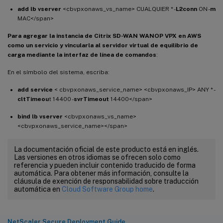
add lb vserver
<cbvpxonaws_vs_name> CUALQUIER * -
L2conn
ON -
m
MAC</span>
Para agregar la instancia de Citrix SD-WAN WANOP VPX en AWS
como un servicio y vincularla al servidor virtual de equilibrio de
carga mediante la interfaz de línea de comandos
:
En el símbolo del sistema, escriba:
add service
< cbvpxonaws_service_name> <cbvpxonaws_IP> ANY * -
cltTimeou
t 14400 -
svrTimeout
14400</span>
bind lb vserver
<cbvpxonaws_vs_name>
<cbvpxonaws_service_name></span>
La documentación oficial de este producto está en inglés.
Las versiones en otros idiomas se ofrecen solo como
referencia y pueden incluir contenido traducido de forma
automática. Para obtener más información, consulte la
cláusula de exención de responsabilidad sobre traducción
automática en
Cloud Software Group home
.
NetScaler Secure Deployment Guide