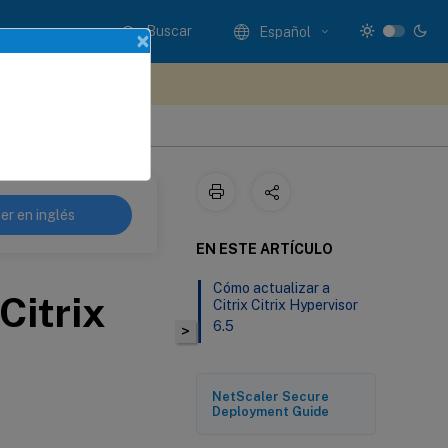
Buscar
Español
×
e sus comentarios aquí
er en inglés
EN ESTE ARTÍCULO
Cómo actualizar a
Citrix
Citrix Citrix Hypervisor
6.5
>
NetScaler Secure
Deployment Guide