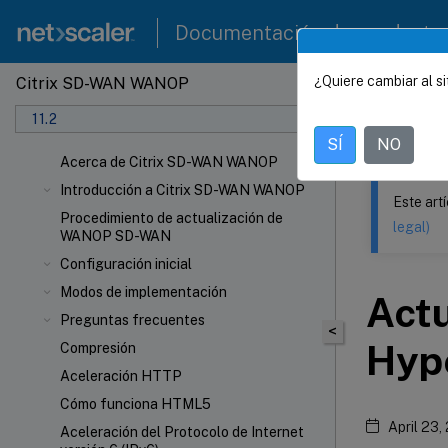
Documentación de producto
¿Quiere cambiar al si
Citrix SD-WAN WANOP
Este contenid
11.2
Citrix
SÍ
NO
Acerca de Citrix SD-WAN WANOP
Introducción a Citrix SD-WAN WANOP
Este art
Procedimiento de actualización de
legal)
WANOP SD-WAN
Configuración inicial
Modos de implementación
Actu
Preguntas frecuentes
<
Hype
Compresión
Aceleración HTTP
Cómo funciona HTML5
April 23,
Aceleración del Protocolo de Internet