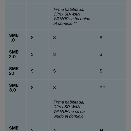
Firma habilitada,
Citrix SD-WAN
WANOP se ha unido
al dominio **
SMB
S
S
S
1.0
SMB
S
S
S
2.0
SMB
S
S
S
2.1
SMB
S
S
Y *
3.0
Firma habilitada,
Citrix SD-WAN
WANOP no se ha
unido al dominio
SMB
S
N
N