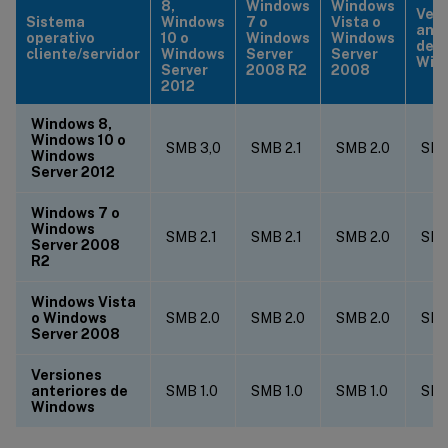
8,
Windows
Windows
Vers
Sistema
Windows
7 o
Vista o
ante
operativo
10 o
Windows
Windows
de
cliente/servidor
Windows
Server
Server
Win
Server
2008 R2
2008
2012
Windows 8,
Windows 10 o
SMB 3,0
SMB 2.1
SMB 2.0
SMB
Windows
Server 2012
Windows 7 o
Windows
SMB 2.1
SMB 2.1
SMB 2.0
SMB
Server 2008
R2
Windows Vista
o Windows
SMB 2.0
SMB 2.0
SMB 2.0
SMB
Server 2008
Versiones
anteriores de
SMB 1.0
SMB 1.0
SMB 1.0
SMB
Windows