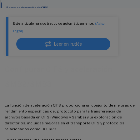
Resumen de gestión de CIFS
Este artículo ha sido traducido automáticamente.
(Aviso
legal)
Leer en inglés
Configurar CIFS y aceleración
SMB2/SMB3
La función de aceleración CIFS proporciona un conjunto de mejoras de
rendimiento específicas del protocolo para la transferencia de
archivos basada en CIFS (Windows y Samba) y la exploración de
directorios, incluidas mejoras en el transporte CIFS y protocolos
relacionados como DCERPC.
La aceleración CIFS consta de tres partes: