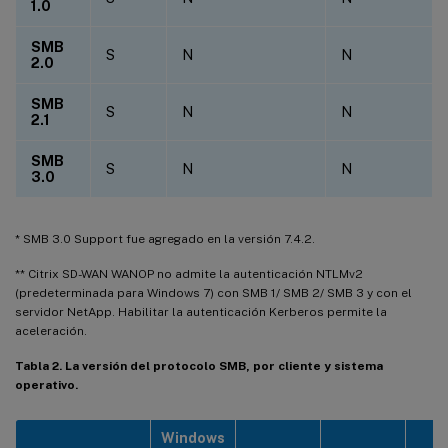
1.0
SMB
S
N
N
2.0
SMB
S
N
N
2.1
SMB
S
N
N
3.0
* SMB 3.0 Support fue agregado en la versión 7.4.2.
** Citrix SD-WAN WANOP no admite la autenticación NTLMv2
(predeterminada para Windows 7) con SMB 1/ SMB 2/ SMB 3 y con el
servidor NetApp. Habilitar la autenticación Kerberos permite la
aceleración.
Tabla 2. La versión del protocolo SMB, por cliente y sistema
operativo.
Windows