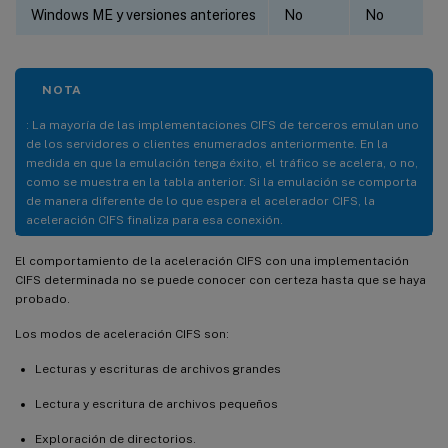
Windows ME y versiones anteriores
No
No
NOTA
: La mayoría de las implementaciones CIFS de terceros emulan uno
de los servidores o clientes enumerados anteriormente. En la
medida en que la emulación tenga éxito, el tráfico se acelera, o no,
como se muestra en la tabla anterior. Si la emulación se comporta
de manera diferente de lo que espera el acelerador CIFS, la
aceleración CIFS finaliza para esa conexión.
El comportamiento de la aceleración CIFS con una implementación
CIFS determinada no se puede conocer con certeza hasta que se haya
probado.
Los modos de aceleración CIFS son:
Lecturas y escrituras de archivos grandes
Lectura y escritura de archivos pequeños
Exploración de directorios.