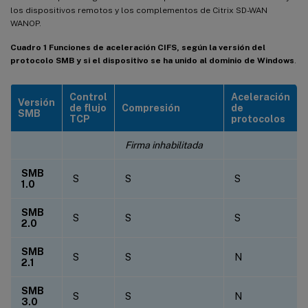
los dispositivos remotos y los complementos de Citrix SD-WAN
WANOP.
Cuadro 1 Funciones de aceleración CIFS, según la versión del
protocolo SMB y si el dispositivo se ha unido al dominio de Windows
.
Control
Aceleración
Versión
de flujo
Compresión
de
SMB
TCP
protocolos
Firma inhabilitada
SMB
S
S
S
1.0
SMB
S
S
S
2.0
SMB
S
S
N
2.1
SMB
S
S
N
3.0