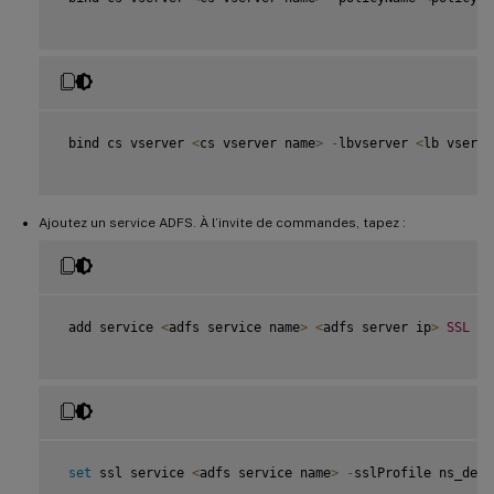
 bind cs vserver 
<
cs vserver name
>
-
lbvserver 
<
lb vserve
Ajoutez un service ADFS. À l’invite de commandes, tapez :
 add service 
<
adfs service name
>
<
adfs server ip
>
SSL
44
set
 ssl service 
<
adfs service name
>
-
sslProfile ns_defa