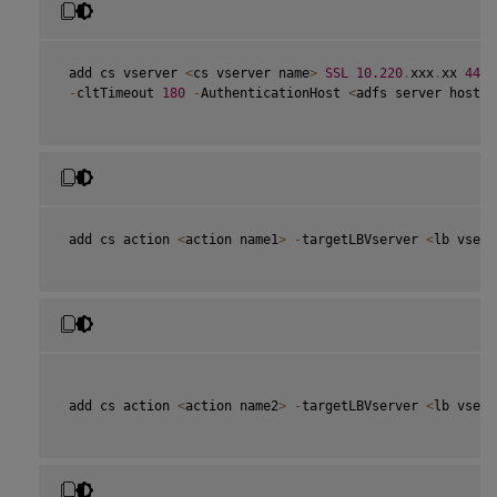
 add cs vserver 
<
cs vserver name
>
SSL
10.220
.
xxx
.
xx 
443
-
cltTimeout 
180
-
AuthenticationHost 
<
adfs server hostna
 add cs action 
<
action name1
>
-
targetLBVserver 
<
lb vserv
 add cs action 
<
action name2
>
-
targetLBVserver 
<
lb vserv