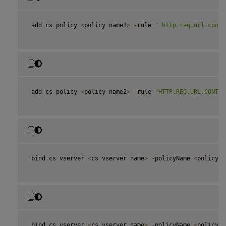
 add cs policy 
<
policy name1
>
-
rule 
" http.req.url.conta
 add cs policy 
<
policy name2
>
-
rule 
"HTTP.REQ.URL.CONTAI
 bind cs vserver 
<
cs vserver name
>
-
policyName 
<
policy n
 bind cs vserver 
<
cs vserver name
>
-
policyName 
<
policy n