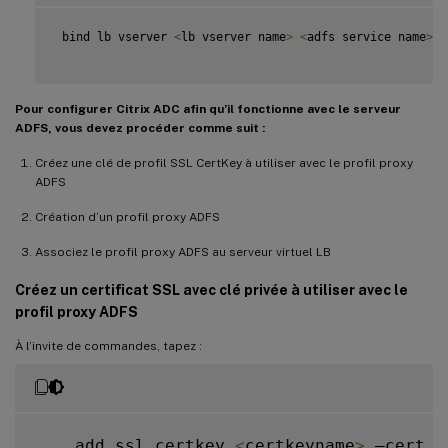
 bind lb vserver 
<
lb vserver name
>
<
adfs service name
>
Pour configurer Citrix ADC afin qu’il fonctionne avec le serveur
ADFS, vous devez procéder comme suit :
Créez une clé de profil SSL CertKey à utiliser avec le profil proxy
ADFS
Création d’un profil proxy ADFS
Associez le profil proxy ADFS au serveur virtuel LB
Créez un certificat SSL avec clé privée à utiliser avec le
profil proxy ADFS
À l’invite de commandes, tapez :
    add ssl certkey 
<
certkeyname
>
 –cert 
<