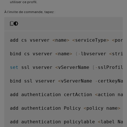
utiliser ce profil.
À l’invite de commande, tapez :
add cs vserver 
<
name
>
<
serviceType
>
<
port
bind cs vserver 
<
name
>
(
-
lbvserver 
<
strin
set
 ssl vserver 
<
vServerName 
[
-
sslProfile
bind ssl vserver 
<
vServerName 
-
certkeyNam
add authentication certAction 
<
action nam
add authentication Policy 
<
policy name
>
-
add authentication policylable 
<
label Nam