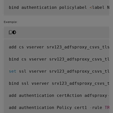
bind authentication policylabel 
<
label Na
Exemple :
add cs vserver srv123_adfsproxy_csvs_tls 
bind cs vserver srv123_adfsproxy_csvs_tls
set
 ssl vserver srv123_adfsproxy_csvs_tls
bind ssl vserver srv123_adfsproxy_csvs_tl
add authentication certAction adfsproxy
-
c
add authentication Policy cert1 
-
rule 
TRU