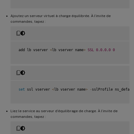
Ajoutez un serveur virtuel à charge équilibrée. À l’invite de
commandes, tapez :
 add lb vserver 
<
lb vserver name
>
SSL
0.0
.0
.0
0
set
 ssl vserver 
<
lb vserver name
>
-
sslProfile ns_defaul
Liez le service au serveur d’équilibrage de charge. À l’invite de
commandes, tapez :