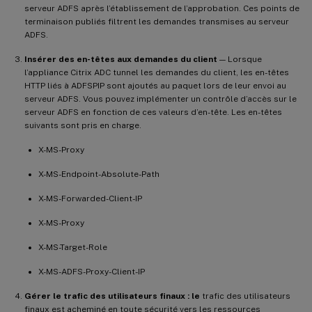
serveur ADFS après l’établissement de l’approbation. Ces points de
terminaison publiés filtrent les demandes transmises au serveur
ADFS.
Insérer des en-têtes aux demandes du client
— Lorsque
l’appliance Citrix ADC tunnel les demandes du client, les en-têtes
HTTP liés à ADFSPIP sont ajoutés au paquet lors de leur envoi au
serveur ADFS. Vous pouvez implémenter un contrôle d’accès sur le
serveur ADFS en fonction de ces valeurs d’en-tête. Les en-têtes
suivants sont pris en charge.
X-MS-Proxy
X-MS-Endpoint-Absolute-Path
X-MS-Forwarded-Client-IP
X-MS-Proxy
X-MS-Target-Role
X-MS-ADFS-Proxy-Client-IP
Gérer le trafic des utilisateurs finaux : le
trafic des utilisateurs
finaux est acheminé en toute sécurité vers les ressources