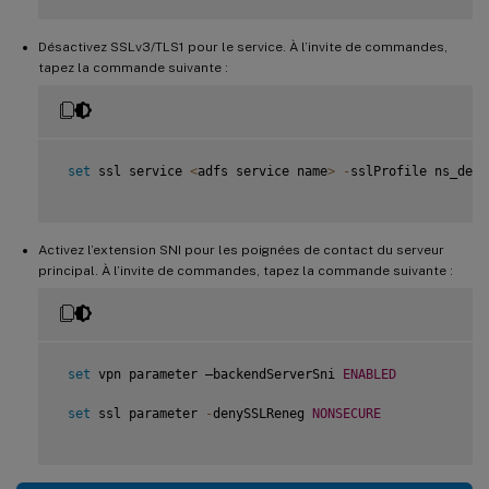
Désactivez SSLv3/TLS1 pour le service. À l’invite de commandes,
tapez la commande suivante :
set
 ssl service 
<
adfs service name
>
-
sslProfile ns_defa
Activez l’extension SNI pour les poignées de contact du serveur
principal. À l’invite de commandes, tapez la commande suivante :
set
 vpn parameter –backendServerSni 
ENABLED
set
 ssl parameter 
-
denySSLReneg 
NONSECURE