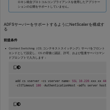
ロキシ統合プロトコルコンプライアンスを使用したアプリケー
ションの公開をサポートしていません。
ADFSサーバーをサポートするようにNetScalerを構成す
る
前提条件
Context Switching（CS; コンテキストスイッチング）サーバをフロント
エンドとして設定し、CS の背後に認証、許可、および監査サーバコマン
ドプロンプトで入力します：
 add cs vserver 
<
cs vserver name
>
SSL
10.220
.
xxx
.
xx 
443
-
cltTimeout 
180
-
AuthenticationHost 
<
adfs server hostna