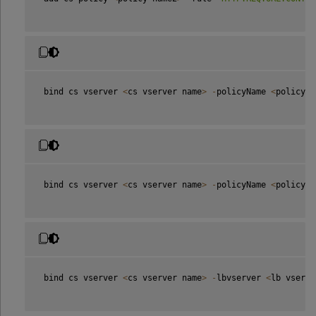
 bind cs vserver 
<
cs vserver name
>
-
policyName 
<
policy n
 bind cs vserver 
<
cs vserver name
>
-
policyName 
<
policy n
 bind cs vserver 
<
cs vserver name
>
-
lbvserver 
<
lb vserve