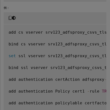
例：
add cs vserver srv123_adfsproxy_csvs_tls 
bind cs vserver srv123_adfsproxy_csvs_tls
set
 ssl vserver srv123_adfsproxy_csvs_tls
bind ssl vserver srv123_adfsproxy_csvs_tl
add authentication certAction adfsproxy
-
c
add authentication Policy cert1 
-
rule 
TRU
add authentication policylable certfactor
