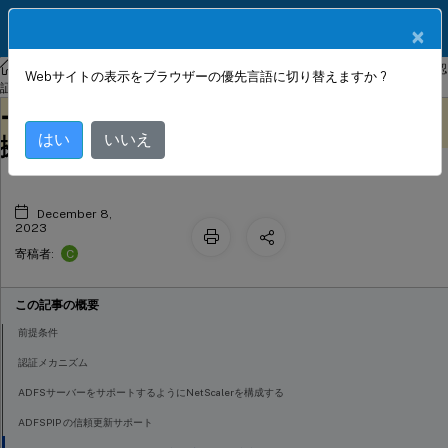
製品ドキュメン
JA
×
ト
NetScaler
NetScaler ADC 13.0
アプリケーショントラフィックの認
Webサイトの表示をブラウザーの優先言語に切り替えますか ?
Active Directoryフェデレーションサ
証、承認、監査
このコンテンツは動的に機械
フィードバックを提供する
ービスプロキシ統合プロトコルへの準
翻訳されています。
はい
いいえ
拠
December 8,
2023
C
寄稿者:
この記事の概要
前提条件
認証メカニズム
ADFSサーバーをサポートするようにNetScalerを構成する
ADFSPIP の信頼更新サポート