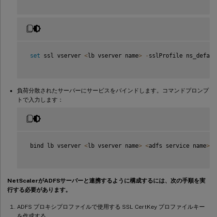
set
 ssl vserver 
<
lb vserver name
>
-
sslProfile ns_defaul
負荷分散されたサーバーにサービスをバインドします。コマンドプロンプ
トで入力します：
 bind lb vserver 
<
lb vserver name
>
<
adfs service name
>
NetScalerがADFSサーバーと連携するように構成するには、次の手順を実
行する必要があります。
ADFS プロキシプロファイルで使用する SSL CertKey プロファイルキー
を作成する