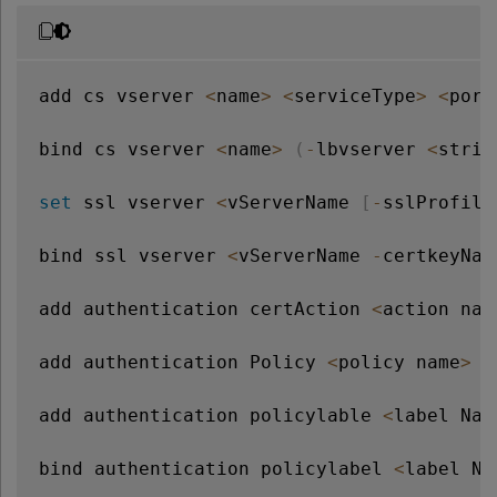
add cs vserver 
<
name
>
<
serviceType
>
<
port
bind cs vserver 
<
name
>
(
-
lbvserver 
<
strin
set
 ssl vserver 
<
vServerName 
[
-
sslProfile
bind ssl vserver 
<
vServerName 
-
certkeyNam
add authentication certAction 
<
action nam
add authentication Policy 
<
policy name
>
-
add authentication policylable 
<
label Nam
bind authentication policylabel 
<
label Na