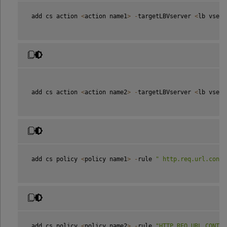
 add cs action 
<
action name1
>
-
targetLBVserver 
<
lb vserv
 add cs action 
<
action name2
>
-
targetLBVserver 
<
lb vserv
 add cs policy 
<
policy name1
>
-
rule 
" http.req.url.conta
 add cs policy 
<
policy name2
>
-
rule 
"HTTP.REQ.URL.CONTAI