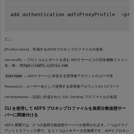
add authentication adfsProxyProfile  
<
pro
どこ;
[Profile name]：作成するAFDSプロキシプロファイルの名前
serverURL — プロトコルとポートを含む ADFS サービスの完全修飾ドメイン
名。例：
https://adfs.citrix.com
Username
— ADFS サーバに存在する管理者アカウントのユーザ名
Password — ユーザー名として使用する管理者アカウントのパスワード
certKeyName — 以前に作成された SSL CertKey プロファイルの名前
CLI を使用して ADFS プロキシプロファイルを負荷分散仮想サー
バーに関連付ける
ADFS 展開では、2 つの負荷分散仮想サーバーが使用されます。1 つはクライ
アントトラフィック用で、もう 1 つはメタデータ交換用です。ADFS プロキシ