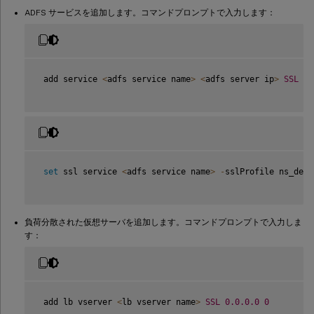
ADFS サービスを追加します。コマンドプロンプトで入力します：
 add service 
<
adfs service name
>
<
adfs server ip
>
SSL
44
set
 ssl service 
<
adfs service name
>
-
sslProfile ns_defa
負荷分散された仮想サーバを追加します。コマンドプロンプトで入力しま
す：
 add lb vserver 
<
lb vserver name
>
SSL
0.0
.0
.0
0