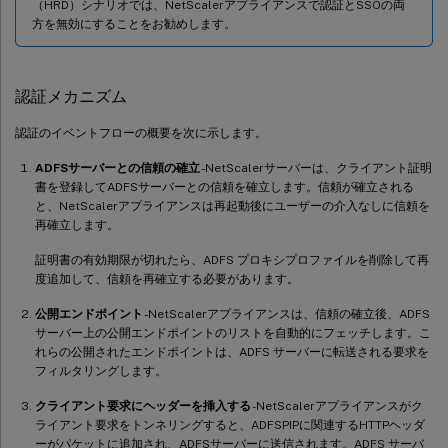
（HRD）シナリオでは、NetScalerアプライアンスで認証とSSOの両
方を無効にすることをお勧めします。
認証メカニズム
認証のイベントフローの概要を次に示します。
ADFSサーバーとの信頼の確立
-NetScalerサーバーは、クライアント証明
書を登録してADFSサーバーとの信頼を確立します。信頼が確立される
と、NetScalerアプライアンスは再起動後にユーザーの介入なしに信頼を
再確立します。
証明書の有効期限が切れたら、ADFS プロキシプロファイルを削除して再
度追加して、信頼を再確立する必要があります。
公開エンドポイント
-NetScalerアプライアンスは、信頼の確立後、ADFS
サーバー上の公開エンドポイントのリストを自動的にフェッチします。こ
れらの公開されたエンドポイントは、ADFS サーバーに転送される要求を
フィルタリングします。
クライアント要求にヘッダーを挿入する
-NetScalerアプライアンスがク
ライアント要求をトンネリングすると、ADFSPIPに関連するHTTPヘッダ
ーがパケットに追加され、ADFSサーバーに送信されます。ADFS サーバ