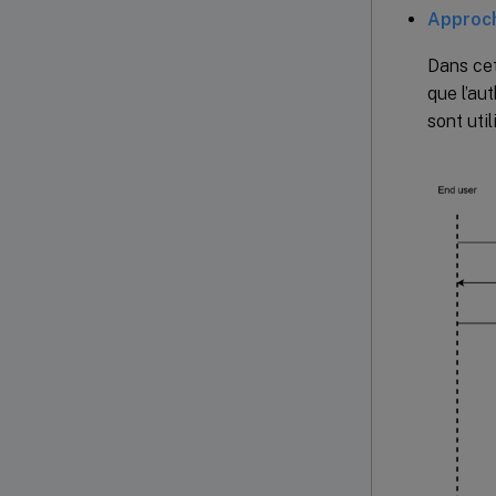
Approch
Dans cet
que l’au
sont uti