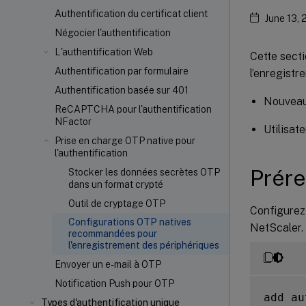
Authentification du certificat client
June 13,
Négocier l'authentification
L'authentification Web
Cette sect
Authentification par formulaire
l’enregistr
Authentification basée sur 401
Nouveaux
ReCAPTCHA pour l'authentification
NFactor
Utilisat
Prise en charge OTP native pour
l'authentification
Prére
Stocker les données secrètes OTP
dans un format crypté
Outil de cryptage OTP
Configurez 
Configurations OTP natives
NetScaler.
recommandées pour
l'enregistrement des périphériques
Envoyer un e-mail à OTP
Notification Push pour OTP
add au
Types d'authentification unique