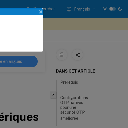
Rechercher
Français
×
ez votre avis ici
 applications
re en anglais
DANS CET ARTICLE
Prérequis
>
Configurations
OTP natives
pour une
ériques
sécurité OTP
améliorée
Approche