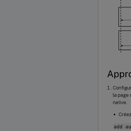
Appro
Configur
la page 
native.
Créez
add a