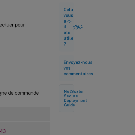
1 :
Cela
restriction
de
vous
l’adresse
a-t-
fectuer pour
IP du
il
client
été
utile
Approche 2 :
?
restriction
basée sur
l’appartenance
à un groupe
Envoyez-nous
d’utilisateurs
vos
commentaires
Approche 3 :
ajouter un
NetScaler
e ligne de commande
facteur
Secure
supplémentaire
Deployment
à
Guide
l’authentification
LDAP
Connexion
à
43