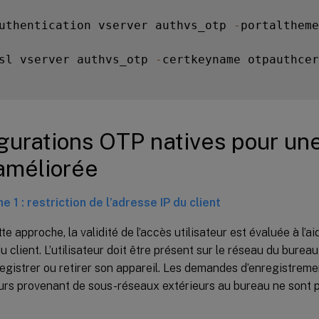
uthentication vserver authvs_otp 
-
portaltheme
sl vserver authvs_otp 
-
certkeyname otpauthcer
gurations OTP natives pour une
améliorée
 1 : restriction de l’adresse IP du client
e approche, la validité de l’accès utilisateur est évaluée à l’ai
u client. L’utilisateur doit être présent sur le réseau du burea
egistrer ou retirer son appareil. Les demandes d’enregistreme
eurs provenant de sous-réseaux extérieurs au bureau ne sont 