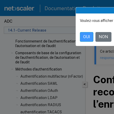
Documentation Produit
Voulez-vous afficher 
ADC
Ce contenu a 
14.1 - Current Release
NetSca
OUI
NON
Fonctionnement de l'authentification, de
l'autorisation et de l'audit
Ce artic
Composants de base de la configuration
de l'authentification, de l'autorisation et
responsa
de l'audit
Méthodes d'authentification
Conf
Authentification multifacteur (nFactor)
Authentification SAML
<
rec
Authentification OAuth
Authentification LDAP
l’en
Authentification RADIUS
authentification TACACS