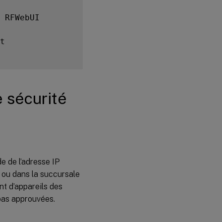
NetScaler
 RFWebUI

t

 sécurité
de de l’adresse IP
u ou dans la succursale
nt d’appareils des
pas approuvées.