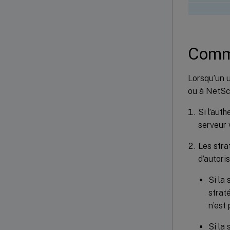
Comm
Lorsqu’un u
ou à NetSc
Si l’aut
serveur v
Les stra
d’autori
Si la 
strat
n’est 
Si la