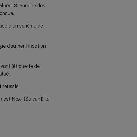
valuée. Si aucune des
échoue.
 liée à un schéma de
gie d’authentification
ivant (étiquette de
alué.
t réussie.
 est Next (Suivant), la