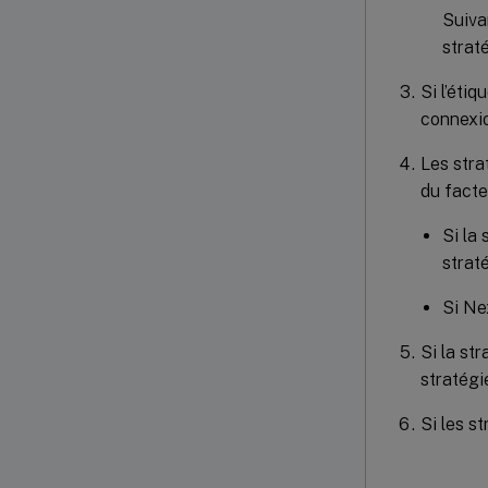
Suiva
strat
Si l’éti
connexion
Les stra
du facte
Si la 
straté
Si Ne
Si la st
stratégi
Si les s