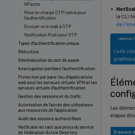
NFactor
NetScal
Prise en charge OTP native pour
la CLI N
l'authentification
de l’in
Envoyer un e-mail à OTP
Notification Push pour OTP
IMPORT
Types d'authentification unique
Cette rubr
Réécriture
graphique
Réinitialisation du mot de passe
Interrogation pendant l'authentification
Protection par pare-feu d'applications
Éléme
web pour les serveurs virtuels VPN et les
serveurs virtuels d'authentification
confi
Gestion des sessions et du trafic
Autorisation de l'accès des utilisateurs
Les élément
aux ressources de l'application
étapes déta
Audit des sessions authentifiées
NetScaler en tant que proxy du service
Élément d
de fédération Active Directory