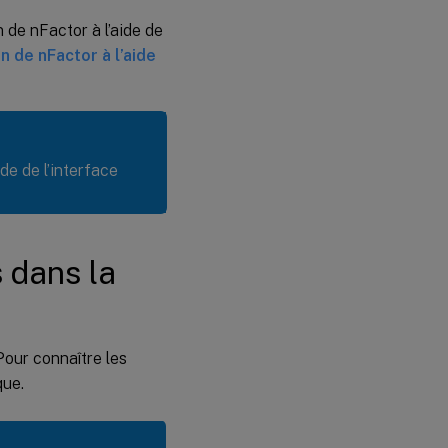
stratégie
 de nFactor à l’aide de
nFactor
n de nFactor à l’aide
pour
NetScaler
Gateway
Exemple
d’extrait de
de de l’interface
code sur la
configuration
de nFactor à
l’aide de
l’interface de
 dans la
ligne de
commande
Pour connaître les
que.