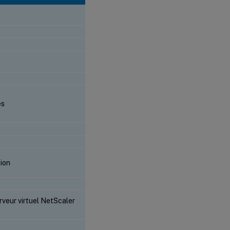
es
tion
erveur virtuel NetScaler