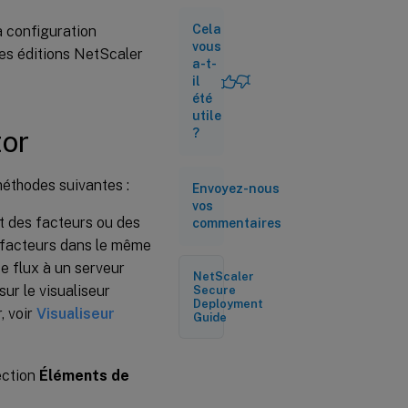
NFactor
Cela
a configuration
Comment
vous
les éditions NetScaler
fonctionne
a-t-
NFactor
il
été
utile
Serveur virtuel
tor
?
d’authentification,
d’autorisation et
d’audit
méthodes suivantes :
Envoyez-nous
vos
Fichier
t des facteurs ou des
XML du
commentaires
schéma
es facteurs dans le même
de
ce flux à un serveur
connexion
NetScaler
 sur le visualiseur
Secure
Deployment
, voir
Visualiseur
Stratégies
Guide
d’authentification
avancées
ection
Éléments de
Authentification
de l’étiquette de