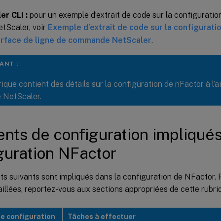
er CLI :
pour un exemple d’extrait de code sur la configuration
etScaler, voir
Exemple d’extrait de code sur la configuratio
terface de ligne de commande NetScaler
.
ANT :
ique contient des détails sur la configuration de nFactor à l’ai
 NetScaler.
nts de configuration impliqués
guration NFactor
s suivants sont impliqués dans la configuration de NFactor. 
illées, reportez-vous aux sections appropriées de cette rubri
e configuration
Tâches à effectuer