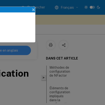
Rechercher
Français
×
ez votre avis ici
 applications
re en anglais
DANS CET ARTICLE
Méthodes de
ication
configuration
de NFactor
>
Éléments de
configuration
impliqués
dans la
configuration