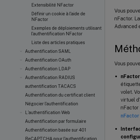
Extensibilité NFactor
Vous pouvez
Définir un cookie à l'aide de
nFactor. L
NFactor
Advanced e
Exemples de déploiements utilisant
l'authentification NFactor
Liste des articles pratiques
Métho
Authentification SAML
Authentification OAuth
Vous pouvez
Authentification LDAP
nFactor 
Authentification RADIUS
étiquett
authentification TACACS
volet. V
Authentification du certificat client
virtuel d
Négocier l'authentification
nFactor 
L'authentification Web
nFactor
Authentification par formulaire
Interfa
Authentification basée sur 401
configu
ReCAPTCHA pour l'authentification