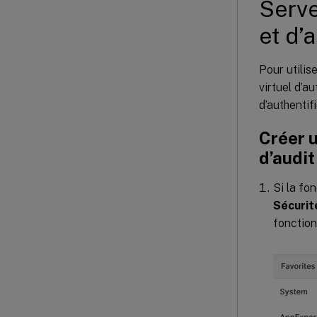
Serve
et d’a
Pour utilis
virtuel d’au
d’authentif
Créer u
d’audit
Si la fo
Sécurit
fonction