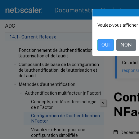
Documentation Produit
Voulez-vous afficher 
ADC
Ce contenu a 
14.1 - Current Release
NetSca
OUI
NON
Fonctionnement de l'authentification, de
l'autorisation et de l'audit
Ce artic
Composants de base de la configuration
de l'authentification, de l'autorisation et
responsa
de l'audit
Méthodes d'authentification
Conf
Authentification multifacteur (nFactor)
Concepts, entités et terminologie
<
NFa
de nFactor
Configuration de l'authentification
NFactor
Visualizer nFactor pour une
December
configuration simplifiée