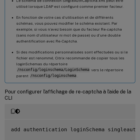
Le schéma de connexion SingleAuthCaptcha.xml peut être
utilisé lorsque LDAP est configuré comme premier facteur.
En fonction de votre cas d’utilisation et de différents
schémas, vous pouvez modifier le schéma existant. Par
exemple, si vous n’avez besoin que du facteur Re-captcha
(sans nom d’utilisateur ni mot de passe) ou d’une double
authentification avec Re-Captcha.
Si des modifications personnalisées sont effectuées ou si le
fichier est renommé, Citrix recommande de copier tous les
loginSchemas du répertoire
/nsconfig/loginschema/LoginSchema
vers le répertoire
parent
/nsconfig/loginschema
.
Pour configurer l’affichage de re-captcha à l’aide de la
CLI
add authentication loginSchema singleauth