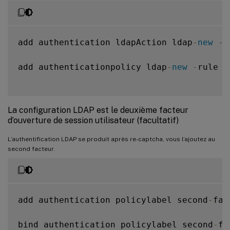
add authentication ldapAction ldap
-
new
-
s
add authenticationpolicy ldap
-
new
-
rule 
t
La configuration LDAP est le deuxième facteur
d’ouverture de session utilisateur (facultatif)
L’authentification LDAP se produit après re-captcha, vous l’ajoutez au
second facteur.
add authentication policylabel second
-
fac
bind authentication policylabel second
-
fa