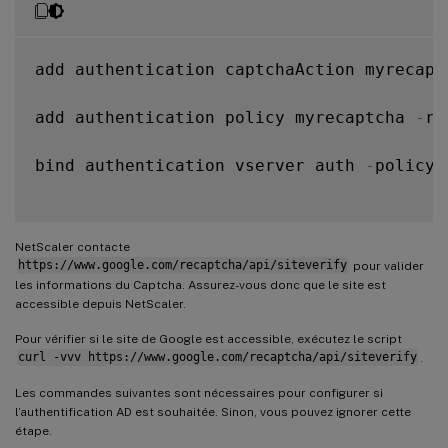
add authentication captchaAction myrecapt
add authentication policy myrecaptcha 
-
ru
bind authentication vserver auth 
-
policy 
NetScaler contacte
https://www.google.com/recaptcha/api/siteverify
pour valider
les informations du Captcha. Assurez-vous donc que le site est
accessible depuis NetScaler.
Pour vérifier si le site de Google est accessible, exécutez le script
curl -vvv https://www.google.com/recaptcha/api/siteverify
.
Les commandes suivantes sont nécessaires pour configurer si
l’authentification AD est souhaitée. Sinon, vous pouvez ignorer cette
étape.