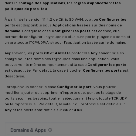
dans le
routage des applications
, les
règles d’application
et
les
politiques de pare-feu
.
À partir de la version 11.4.2 de Citrix SD-WAN, l’option
Configurer les
ports
est disponible sous
Applications basées sur des noms de
domaine
. Lorsque la case
Configurer les ports
est cochée, elle
permet de configurer un groupe de plusieurs ports, plages de ports et
un protocole (TCP/UDP/Any) pour l’application basée sur le domaine.
Auparavant, les ports
80
et
443
et le protocole
Any
étaient pris en
charge pour les domaines regroupés dans une application. Vous
pouvez voir le même comportement si la case
Configurer les ports
est désactivée. Par défaut, la case à cocher
Configurer les ports
est
désactivée.
Lorsque vous cochez la case
Configurer le port
, vous pouvez
modifier, ajouter ou supprimer n’importe quel port ou la plage de
ports selon les besoins, tout en sélectionnant le protocole TCP, UDP
ou N’importe quel. Par défaut, la valeur du protocole est définie sur
Any
et les ports sont définis sur
80
et
443
.