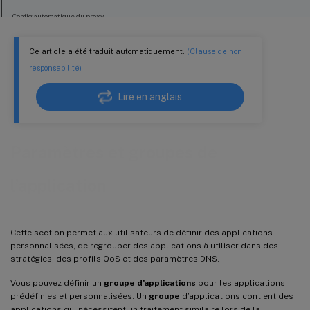
Config automatique du proxy
Paramètres DPI
Ce article a été traduit automatiquement.
(Clause de non
responsabilité)
Lire en anglais
Paramètres et groupes de
l’application
Cette section permet aux utilisateurs de définir des applications
personnalisées, de regrouper des applications à utiliser dans des
stratégies, des profils QoS et des paramètres DNS.
Vous pouvez définir un
groupe d’applications
pour les applications
prédéfinies et personnalisées. Un
groupe
d’applications contient des
applications qui nécessitent un traitement similaire lors de la