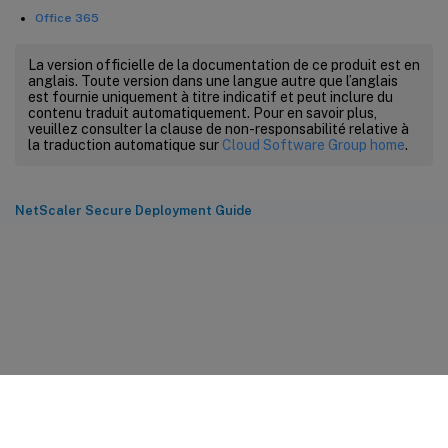
Office 365
La version officielle de la documentation de ce produit est en
anglais. Toute version dans une langue autre que l’anglais
est fournie uniquement à titre indicatif et peut inclure du
contenu traduit automatiquement. Pour en savoir plus,
veuillez consulter la clause de non-responsabilité relative à
la traduction automatique sur
Cloud Software Group home
.
NetScaler Secure Deployment Guide