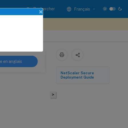
Rechercher
Français
×
ez votre avis ici
re en anglais
NetScaler Secure
Deployment Guide
>