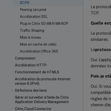
SCPS
Le protoco
Peering sécurisé
TCP.
Accélération SSL
Quelle est
Plug-in Citrix SD-WAN WANOP
Traffic Shaping
Le protocol
Mise à niveau
similaires.
Mise en cache de vidéo
Le
protoco
Accélération Office 365
Compression
Oui. L’app
Accélération HTTP
données tra
Fonctionnement de HTML5
Puis-je ut
Accélération du protocole Internet
version 6 (IPv6)
Oui. Si vo
Définitions des liens
compatibles
Gérer et surveiller à l'aide de Citrix
règles de c
Application Delivery Management
chemin d’a
Citrix Cloud Connector