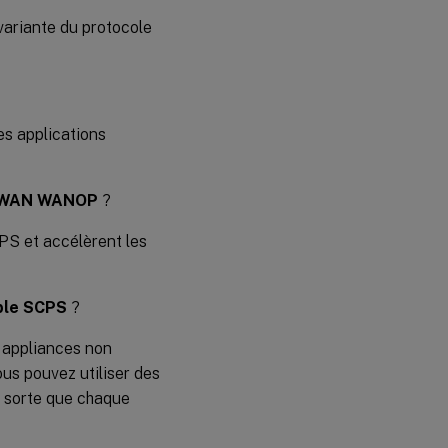
ariante du protocole
es applications
SD-WAN WANOP
?
PS et accélèrent les
ible SCPS
?
 appliances non
us pouvez utiliser des
e sorte que chaque