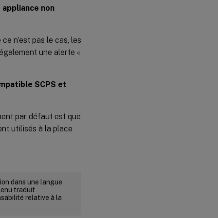
e appliance non
ce n’est pas le cas, les
également une alerte «
ompatible SCPS et
ment par défaut est que
t utilisés à la place
rsion dans une langue
tenu traduit
abilité relative à la