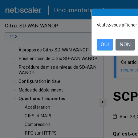
Documentation Produit
Voulez-vous afficher 
Citrix SD-WAN WANOP
Ce contenu a 
11.2
Citrix
OUI
NON
À propos de Citrix SD-WAN WANOP
Prise en main de Citrix SD-WAN WANOP
Ce artic
Procédure de mise à niveau de SD-WAN
responsa
WANOP
Configuration initiale
Modes de déploiement
SC
Questions fréquentes
<
Accélération
CIFS et MAPI
April 23,
Compression
RPC sur HTTPS
Qu’ est-c