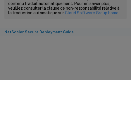
contenu traduit automatiquement. Pour en savoir plus,
veuillez consulter la clause de non-responsabilité relative à
la traduction automatique sur
Cloud Software Group home
.
NetScaler Secure Deployment Guide
Commentaires sur le site
Vos préférences de confidentialité
Confidentialité et
conditions légales
Préférences de cookies
docs.cloud.com
© 1999-
2026
Cloud Software Group, Inc. All rights reserved.