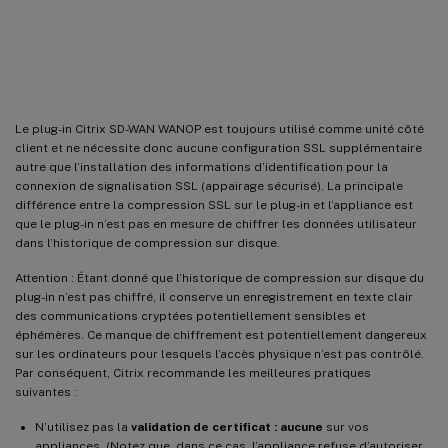
Compression SSL avec le plug-in
Citrix SD-WAN WANOP
Le plug-in Citrix SD-WAN WANOP est toujours utilisé comme unité côté
client et ne nécessite donc aucune configuration SSL supplémentaire
autre que l’installation des informations d’identification pour la
connexion de signalisation SSL (appairage sécurisé). La principale
différence entre la compression SSL sur le plug-in et l’appliance est
que le plug-in n’est pas en mesure de chiffrer les données utilisateur
dans l’historique de compression sur disque.
Attention : Étant donné que l’historique de compression sur disque du
plug-in n’est pas chiffré, il conserve un enregistrement en texte clair
des communications cryptées potentiellement sensibles et
éphémères. Ce manque de chiffrement est potentiellement dangereux
sur les ordinateurs pour lesquels l’accès physique n’est pas contrôlé.
Par conséquent, Citrix recommande les meilleures pratiques
suivantes :
N’utilisez pas la
validation de certificat : aucune
sur vos
appliances. (Notez que, dans ce cas, l’appliance refuse d’autoriser