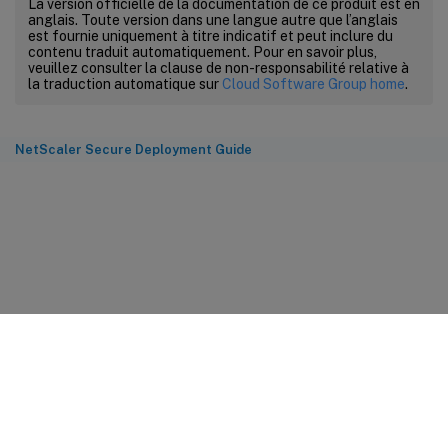
La version officielle de la documentation de ce produit est en
anglais. Toute version dans une langue autre que l’anglais
est fournie uniquement à titre indicatif et peut inclure du
contenu traduit automatiquement. Pour en savoir plus,
veuillez consulter la clause de non-responsabilité relative à
la traduction automatique sur
Cloud Software Group home
.
NetScaler Secure Deployment Guide
Commentaires sur le site
Vos préférences de confidentialité
Confidentialité et