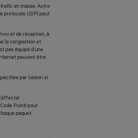
 trafic en masse. Autre
 le protocole UDP) peut
nvoi et de réception, à
he la congestion et
est pas équipé d’une
nternet peuvent être
écifiée par liaison si
l’affecter
 Code Point) pour
 chaque paquet.