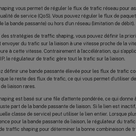
shaping vous permet de réguler le flux de trafic réseau pour a
ualité de service (QoS). Vous pouvez réguler le flux de paque
 de la bande passante) ou hors d’un réseau (limitation de débit).
 des stratégies de traffic shaping, vous pouvez définir la priori
t envoyer du trafic sur la liaison à une vitesse proche de la vit
ure à cette vitesse. Contrairement à l’accélération, qui s’app
P, le régulateur de trafic gère tout le trafic sur la liaison.
z définir une bande passante élevée pour les flux de trafic 
que le reste des flux de trafic, ce qui vous permet d’utiliser 
de liaison rares.
shaping est basé sur une file d’attente pondérée, ce qui donne
juste part de la bande passante de liaison. Si le lien est inacti
uelle classe de service) peut utiliser le lien entier. Lorsque p
nce pour la bande passante de liaison, le régulateur du trafi
de traffic shaping pour déterminer la bonne combinaison de tr