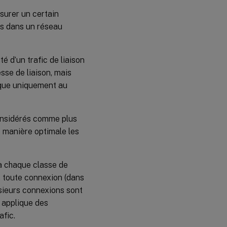
ssurer un certain
ts dans un réseau
té d’un trafic de liaison
esse de liaison, mais
lique uniquement au
considérés comme plus
de manière optimale les
 à chaque classe de
f, toute connexion (dans
lusieurs connexions sont
c applique des
afic.