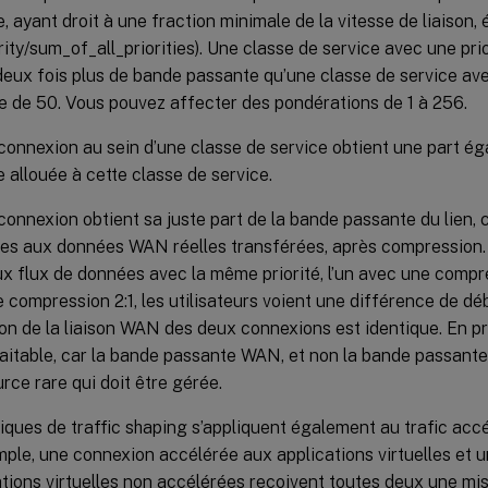
, ayant droit à une fraction minimale de la vitesse de liaison, 
rity/sum_of_all_priorities). Une classe de service avec une pr
deux fois plus de bande passante qu’une classe de service ave
 de 50. Vous pouvez affecter des pondérations de 1 à 256.
onnexion au sein d’une classe de service obtient une part ég
 allouée à cette classe de service.
onnexion obtient sa juste part de la bande passante du lien, ca
es aux données WAN réelles transférées, après compression. 
x flux de données avec la même priorité, l’un avec une compres
 compression 2:1, les utilisateurs voient une différence de déb
ation de la liaison WAN des deux connexions est identique. En pr
aitable, car la bande passante WAN, et non la bande passante 
urce rare qui doit être gérée.
tiques de traffic shaping s’appliquent également au trafic acc
ple, une connexion accélérée aux applications virtuelles et 
ations virtuelles non accélérées reçoivent toutes deux une mis