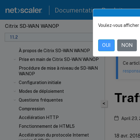
Documentation Produit
Voulez-vous afficher 
Citrix SD-WAN WANOP
Ce contenu a 
11.2
Citrix
OUI
NON
À propos de Citrix SD-WAN WANOP
Prise en main de Citrix SD-WAN WANOP
Ce artic
Procédure de mise à niveau de SD-WAN
responsa
WANOP
Configuration initiale
Modes de déploiement
Traf
Questions fréquentes
<
Compression
Accélération HTTP
April 23,
Fonctionnement de HTML5
Accélération du protocole Internet
18 avr. 201