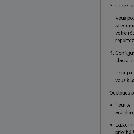
Créez un
Vous pou
stratégi
votre ré
reportez
Configur
classe d
Pour plu
vous à l
Quelques po
Tout le 
accéléré
L’algori
priorité