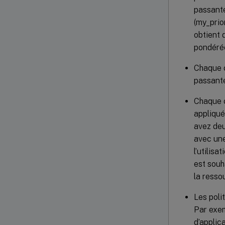
passante
(my_prio
obtient 
pondérée
Chaque c
passante
Chaque c
appliqué
avez deu
avec une
l’utilis
est souh
la resso
Les poli
Par exem
d’applic