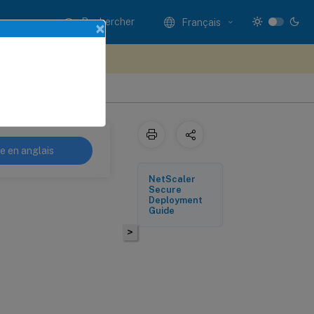
Rechercher
Français
×
ez votre avis ici
re en anglais
NetScaler
Secure
Deployment
Guide
>