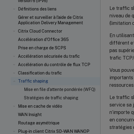
version 6 (IPv6)
Le traffic 
Définitions des liens
niveau de q
Gérer et surveiller à l'aide de Citrix
(limitation
Application Delivery Management
Citrix Cloud Connector
En utilisant
Accélération d'Office 365
différent e
Prise en charge de SCPS
pas supérie
Accélération sécurisée du trafic
trafic TCP/I
Accélération du contrôle de flux TCP
Vous pouve
Classification du trafic
importants 
Traffic shaping
ressources 
Mise en file d'attente pondérée (WFQ)
Le traffic 
Stratégies de traffic shaping
service sa 
Mise en cache de vidéo
n’importe q
WAN Insight
en concurre
Routage asymétrique
stratégies 
Plug-in client Citrix SD-WAN WANOP