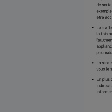
de sorte
exemple,
être acc
Le traff
la fois 
l’augmen
applian
priorisé
La strat
vous le 
En plus 
indirect
informer