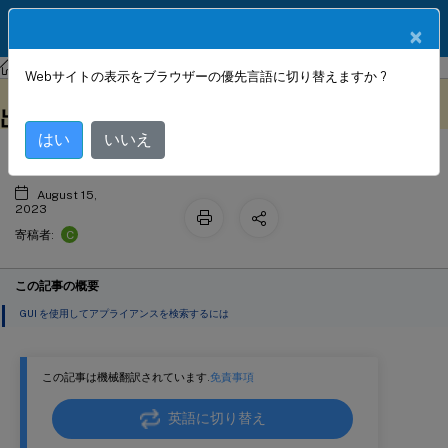
製品ドキュメン
JA
×
ト
NetScaler
NetScaler 13.1
クラスタリング
Webサイトの表示をブラウザーの優先言語に切り替えますか ?
NetScaler ADCアプライアンスの検
このコンテンツは動的に機械
フィードバックを提供する
翻訳されています。
出
はい
いいえ
August 15,
2023
C
寄稿者:
この記事の概要
GUI を使用してアプライアンスを検索するには
この記事は機械翻訳されています.
免責事項
英語に切り替え