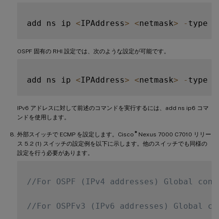
add ns ip 
<
IPAddress
>
<
netmask
>
-
type 
V
OSPF 固有の RHI 設定では、次のような設定が可能です。
add ns ip 
<
IPAddress
>
<
netmask
>
-
type 
V
IPv6 アドレスに対して前述のコマンドを実行するには、add ns ip6 コマ
ンドを使用します。
®
外部スイッチで ECMP を設定します。Cisco
Nexus 7000 C7010 リリー
ス 5.2 (1) スイッチの設定例を以下に示します。他のスイッチでも同様の
設定を行う必要があります。
//For OSPF (IPv4 addresses) Global conf
//For OSPFv3 (IPv6 addresses) Global co