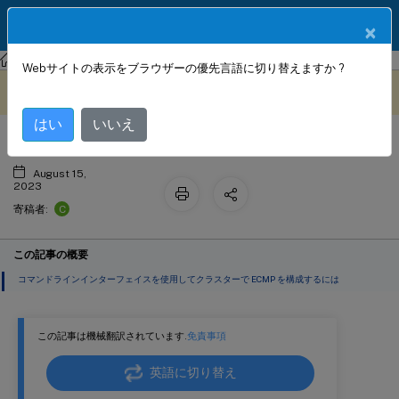
製品ドキュメン
JA
×
ト
NetScaler
NetScaler 13.1
クラスタリング
Webサイトの表示をブラウザーの優先言語に切り替えますか ?
等コスト・マルチパス (ECMP) の使用
このコンテンツは動的に機械
フィードバックを提供する
翻訳されています。
はい
いいえ
August 15,
2023
C
寄稿者:
この記事の概要
コマンドラインインターフェイスを使用してクラスターで ECMP を構成するには
この記事は機械翻訳されています.
免責事項
英語に切り替え