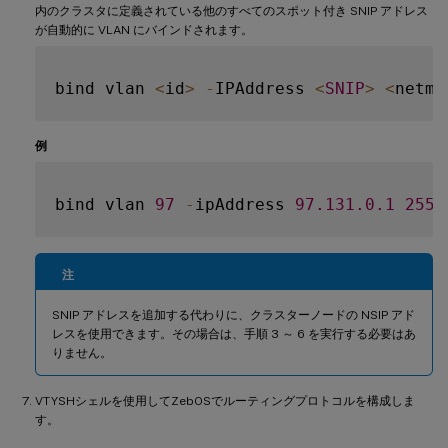
内のクラスタに定義されている他のすべてのスポット付き SNIP アドレス
が自動的に VLAN にバインドされます。
bind vlan 
<
id
>
-
IPAddress 
<
SNIP
>
<
netma
例
bind vlan 
97
-
ipAddress 
97.131
.0
.1
255.
注
SNIP アドレスを追加する代わりに、クラスターノードの NSIP アド
レスを使用できます。その場合は、手順 3 ～ 6 を実行する必要はあ
りません。
VTYSHシェルを使用してZebOSでルーティングプロトコルを構成しま
す。