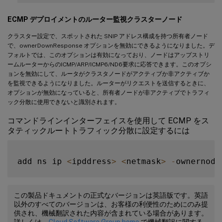
ECMP デプロイメントのルーター監視クラスターノード
クラスター設定で、スポットされた SNIP アドレス構成を持つ所有者ノード
で、ownerDownResponse オプションを無効にできるようになりました。デ
フォルトでは、このオプションは有効になっており、ノードはアップストリ
ームルーターからのICMP/ARP/ICMP6/ND6要求に応答できます。このオプシ
ョンを無効にして、ルータがクラスタノードがアクティブか非アクティブか
を監視できるようになりました。ルーターがリクエストを送信するときに、
オプションが無効になっていると、所有者ノードが非アクティブでトラフィ
ック分散に使用できないと識別されます。
コマンドラインインターフェイスを使用して ECMP をス
タティックルートトラフィック分散に設定するには
add ns ip 
<
ipddress
>
<
netmask
>
-
ownernode
この製品ドキュメントの正式なバージョンは英語版です。英語
以外のすべてのバージョンは、お客様の利便性のためにのみ提
供され、機械翻訳された内容が含まれている場合があります。