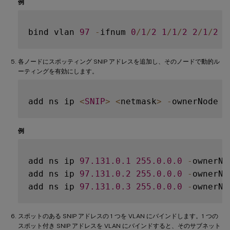
例
bind vlan 
97
-
ifnum 
0
/
1
/
2
1
/
1
/
2
2
/
1
/
2
各ノードにスポッティング SNIP アドレスを追加し、そのノードで動的ル
ーティングを有効にします。
add ns ip 
<
SNIP
>
<
netmask
>
-
ownerNode 
<
例
add ns ip 
97.131
.0
.1
255.0
.0
.0
-
ownerNo
add ns ip 
97.131
.0
.2
255.0
.0
.0
-
ownerNo
add ns ip 
97.131
.0
.3
255.0
.0
.0
-
ownerNo
スポットのある SNIP アドレスの 1 つを VLAN にバインドします。1 つの
スポット付き SNIP アドレスを VLAN にバインドすると、そのサブネット