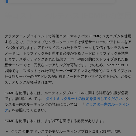
等コスト・マルチパス (ECMP) の使用
クラスターデプロイメントで等価コストマルチパス (ECMP) メカニズムを使用
することで、アクティブなクラスターノードは仮想サーバーのIPアドレスをア
ドバタイズします。アドバタイズされたトラフィックを受信するクラスター
ノードは、トラフィックを処理する必要があるノードにトラフィックを誘導
します。スポッティングされた仮想サーバーや部分的にストライプされた仮
想サーバーでは、冗長なステアリングが可能です。そのため、NetScaler 11
以降では、スポットされた仮想サーバーIPアドレスと部分的にストライプされ
た仮想サーバーのIPアドレスが所有者ノードをアドバタイズするため、冗長な
ステアリングが軽減されます。
ECMP を使用するには、ルーティングプロトコルに関する詳細な知識が必要
です。詳細については、
ダイナミックルートの設定を参照してください
。ク
ラスター内のルーティングの詳細については、「
クラスター内のルーティン
グ
」を参照してください。
ECMP を使用するには、まず以下を実行する必要があります。
クラスタ IP アドレスで必要なルーティングプロトコル (OSPF、RIP、