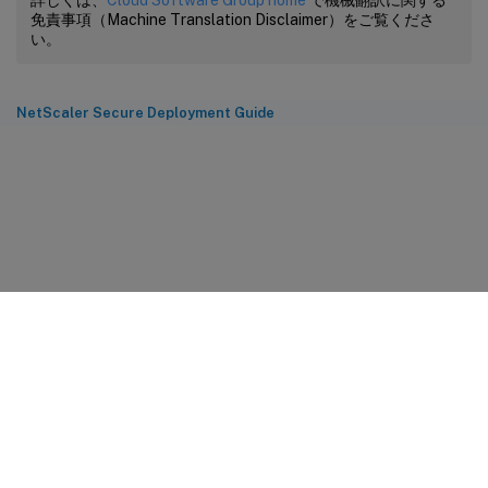
詳しくは、
Cloud Software Group home
で機械翻訳に関する
免責事項（Machine Translation Disclaimer）をご覧くださ
い。
NetScaler Secure Deployment Guide
サイトに関するフィードバック
プライバシーに関する選択肢
プライバシーと法令
Cookieの設定
docs.cloud.com
© 1999-
2026
Cloud Software Group, Inc. All rights reserved.