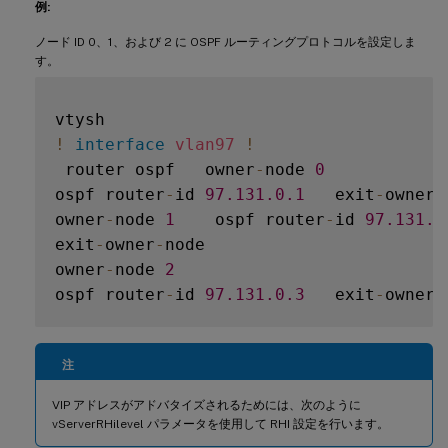
例:
ノード ID 0、1、および 2 に OSPF ルーティングプロトコルを設定しま
す。
!
interface
vlan97
!
 router ospf   owner
-
node 
0
ospf router
-
id 
97.131
.0
.1
   exit
-
owner
-
owner
-
node 
1
    ospf router
-
id 
97.131
.0
exit
-
owner
-
node

owner
-
node 
2
ospf router
-
id 
97.131
.0
.3
   exit
-
owner
-
注
VIP アドレスがアドバタイズされるためには、次のように
vServerRHilevel パラメータを使用して RHI 設定を行います。