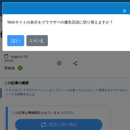
製品ドキュメン
JA
×
ト
NetScaler
NetScaler 13.1
クラスタリング
Webサイトの表示をブラウザーの優先言語に切り替えますか ?
クラスターリンクアグリゲーションを
このコンテンツは動的に機械
フィードバックを提供する
翻訳されています。
使用して展開されたクラスターからノー
はい
いいえ
ドを削除
August 15,
2023
C
寄稿者:
この記事の概要
クラスタリンクアグリゲーションをトラフィック分散メカニズムとして使用するクラスタから
ノードを削除するには
この記事は機械翻訳されています.
免責事項
英語に切り替え