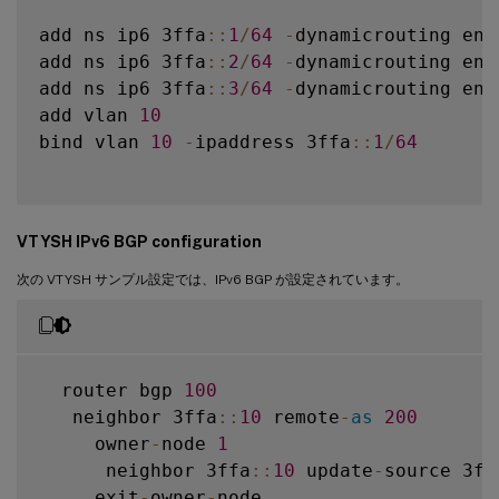
add ns ip6 3ffa
:
:
1
/
64
-
dynamicrouting ena
add ns ip6 3ffa
:
:
2
/
64
-
dynamicrouting ena
add ns ip6 3ffa
:
:
3
/
64
-
dynamicrouting ena
add vlan 
10
bind vlan 
10
-
ipaddress 3ffa
:
:
1
/
64
VTYSH IPv6 BGP configuration
次の VTYSH サンプル設定では、IPv6 BGP が設定されています。
  router bgp 
100
   neighbor 3ffa
:
:
10
 remote
-
as
200
     owner
-
node 
1
      neighbor 3ffa
:
:
10
 update
-
source 3ff
     exit
-
owner
-
node
