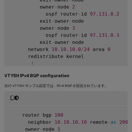
          owner
-
node 
2
            ospf router
-
id 
97.131
.0
.2
          exit
-
owner
-
node

          owner
-
node 
3
            ospf router
-
id 
97.131
.0
.3
          exit
-
owner
-
node

      network 
10.10
.10
.0
/
24
 area 
0
      redistribute kernel

!
VTYSH IPv4 BGP configuration
次の VTYSH サンプル設定では、IPv4 BGP が設定されています。
    router bgp 
100
      neighbor 
10.10
.10
.10
 remote
-
as
200
     owner
-
node 
1