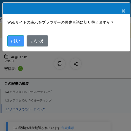
製品ドキュメン
JA
×
ト
NetScaler
NetScaler 13.1
クラスタリング
Webサイトの表示をブラウザーの優先言語に切り替えますか ?
クラスター内のルーティング
このコンテンツは動的に機械
フィードバックを提供する
翻訳されています。
はい
いいえ
August 15,
2023
C
寄稿者:
この記事の概要
L2 クラスタでの IPv4 ルーティング
L2 クラスタでの IPv6 ルーティング
L3 クラスタでのルーティング
この記事は機械翻訳されています.
免責事項