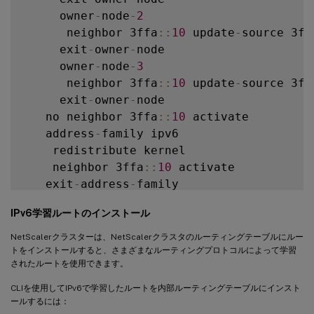
     owner
-
node
-
2
      neighbor 3ffa
:
:
10
 update
-
source 3ff
     exit
-
owner
-
node

     owner
-
node
-
3
      neighbor 3ffa
:
:
10
 update
-
source 3ff
     exit
-
owner
-
node

   no neighbor 3ffa
:
:
10
 activate

   address
-
family ipv6

    redistribute kernel

    neighbor 3ffa
:
:
10
 activate

   exit
-
address
-
family

!
IPv6学習ルートのインストール
NetScalerクラスターは、NetScalerクラスタのルーティングテーブルにルー
トをインストールすると、さまざまなルーティングプロトコルによって学習
されたルートを使用できます。
CLIを使用してIPv6で学習したルートを内部ルーティングテーブルにインスト
ールするには：