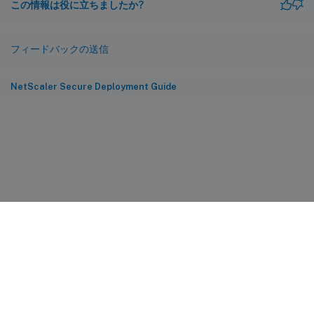
この情報は役に立ちましたか?
フィードバックの送信
NetScaler Secure Deployment Guide
サイトに関するフィードバック
プライバシーに関する選択肢
プライバシーと法令
Cookieの設定
docs.cloud.com
© 1999-
2026
Cloud Software Group, Inc. All rights reserved.