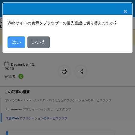
製品ドキュメン
JA
×
ト
NetScaler
Console on-prem
NetScaler Application Delivery
Webサイトの表示をブラウザーの優先言語に切り替えますか ?
サービスグラフ
Management 14.1
アプリケーション
サービスグラフ
このコンテンツは動的に機械
フィードバックを提供する
翻訳されています。
はい
いいえ
December 12,
2025
C
寄稿者:
この記事の概要
すべての NetScaler インスタンスにわたるアプリケーションのサービスグラフ
Kubernetes アプリケーションのサービスグラフ
3 層 Web アプリケーションのサービスグラフ