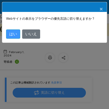
製品ドキュメン
JA
×
ト
NetScaler Gateway
Citrix Gateway 12.1
VPN ユーザーエクスペリ
Webサイトの表示をブラウザーの優先言語に切り替えますか ?
Windows ログオン前に常時接続 VPN
エンスの設定
このコンテンツは動的に機械
フィードバックを提供する
(旧式は常時接続サービス)
翻訳されています。
はい
いいえ
February 1,
2024
C
寄稿者:
この記事は機械翻訳されています.
免責事項
英語に切り替え