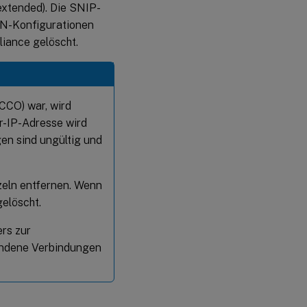
extended). Die SNIP-
AN-Konfigurationen
iance gelöscht.
CCO) war, wird
r-IP-Adresse wird
en sind ungültig und
zeln entfernen. Wenn
gelöscht.
ers zur
handene Verbindungen