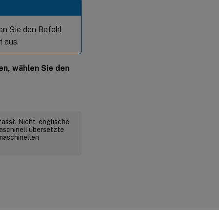
en Sie den Befehl
 aus.
en, wählen Sie den
fasst. Nicht-englische
aschinell übersetzte
 maschinellen