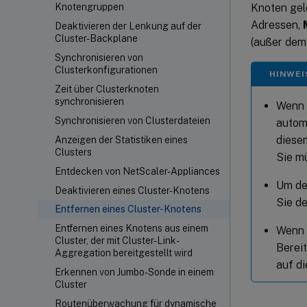
Knoten gelö
Knotengruppen
Adressen,
Deaktivieren der Lenkung auf der
Cluster-Backplane
(außer dem
Synchronisieren von
Clusterkonfigurationen
HINWEI
Zeit über Clusterknoten
synchronisieren
Wenn 
Synchronisieren von Clusterdateien
autom
diese
Anzeigen der Statistiken eines
Clusters
Sie m
Entdecken von NetScaler-Appliances
Um de
Deaktivieren eines Cluster-Knotens
Sie de
Entfernen eines Cluster-Knotens
Entfernen eines Knotens aus einem
Wenn e
Cluster, der mit Cluster-Link-
Berei
Aggregation bereitgestellt wird
auf d
Erkennen von Jumbo-Sonde in einem
Cluster
Routenüberwachung für dynamische