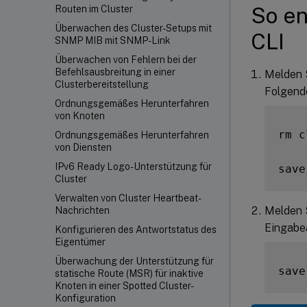
So en
Routen im Cluster
Überwachen des Cluster-Setups mit
CLI
SNMP MIB mit SNMP-Link
Überwachen von Fehlern bei der
Befehlsausbreitung in einer
Melden S
Clusterbereitstellung
Folgende
Ordnungsgemäßes Herunterfahren
von Knoten
rm c
Ordnungsgemäßes Herunterfahren
von Diensten
IPv6 Ready Logo-Unterstützung für
Cluster
Verwalten von Cluster Heartbeat-
Melden S
Nachrichten
Eingabe
Konfigurieren des Antwortstatus des
Eigentümer
Überwachung der Unterstützung für
statische Route (MSR) für inaktive
Knoten in einer Spotted Cluster-
Konfiguration