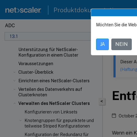
Produktdokumentation
Möchten Sie die Web
ADC
Dieser Inhalt
13.1
NetSca
JA
NEIN
Unterstützung für NetScaler-
Konfiguration in einem Cluster
Dieser A
Voraussetzungen
(Haftun
Cluster-Überblick
Einrichten eines NetScaler-Clusters
Verteilen des Datenverkehrs auf
Entf
Clusterknoten
<
Verwalten des NetScaler Clusters
Konfigurieren von Linksets
October 
Knotengruppen für gepunktete und
teilweise Striped Konfigurationen
Wenn ein K
Konfiguration der Redundanz für