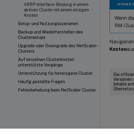
HINWEI
VRRP-Interface-Bindung in einem
aktiven Cluster mit einem einzigen
Knoten
Wenn die
Setup- und Nutzungsszenarien
RM-Clust
Backup und Wiederherstellen des
Clustersetups
Navigieren
Upgrade oder Downgrade des NetScaler-
Knoten
aus
Clusters
Auf einzelnen Clusterknoten
unterstützte Vorgänge
Unterstützung für heterogene Cluster
Die offizi
Versionen 
Häufig gestellte Fragen
Inhalte en
Übersetzun
Fehlerbehebung beim NetScaler Cluster