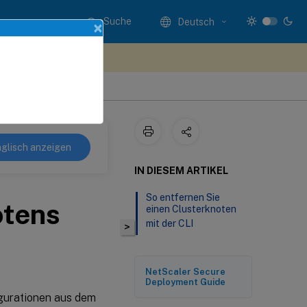
Suche
Deutsch
×
n Sie hier Feedback
glisch anzeigen
IN DIESEM ARTIKEL
So entfernen Sie
otens
einen Clusterknoten
mit der CLI
>
NetScaler Secure
Deployment Guide
igurationen aus dem