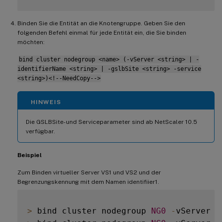
Binden Sie die Entität an die Knotengruppe. Geben Sie den
folgenden Befehl einmal für jede Entität ein, die Sie binden
möchten:
bind cluster nodegroup <name> (-vServer <string> | -
identifierName <string> | -gslbSite <string> -service
<string>)<!--NeedCopy-->
HINWEIS
Die GSLBSite- und Serviceparameter sind ab NetScaler 10.5
verfügbar.
Beispiel
Zum Binden virtueller Server VS1 und VS2 und der
Begrenzungskennung mit dem Namen identifiier1.
>
 bind cluster nodegroup 
NG0
-
vServer 
V