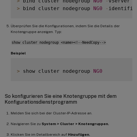
>
 bind cluster nodegroup 
NG0
-
vServer 
V
>
 bind cluster nodegroup 
NG0
-
Überprüfen Sie die Konfigurationen, indem Sie die Details der
Knotengruppe anzeigen. Typ:
show cluster nodegroup <name><!--NeedCopy-->
Beispiel
>
 show cluster nodegroup 
NG0
So konfigurieren Sie eine Knotengruppe mit dem
Konfigurationsdienstprogramm
Melden Sie sich bei der Cluster-IP-Adresse an.
Navigieren Sie zu
System > Cluster > Knotengruppen.
Klicken Sie im Detailbereich auf
Hinzufügen.