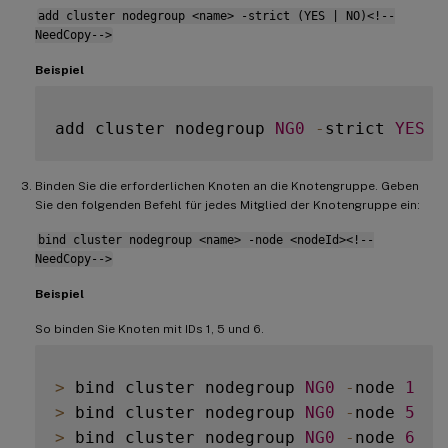
add cluster nodegroup <name> -strict (YES | NO)<!--
NeedCopy-->
Beispiel
add cluster nodegroup 
NG0
-
strict 
YES
Binden Sie die erforderlichen Knoten an die Knotengruppe. Geben
Sie den folgenden Befehl für jedes Mitglied der Knotengruppe ein:
bind cluster nodegroup <name> -node <nodeId><!--
NeedCopy-->
Beispiel
So binden Sie Knoten mit IDs 1, 5 und 6.
>
 bind cluster nodegroup 
NG0
-
node 
1
>
 bind cluster nodegroup 
NG0
-
node 
5
>
 bind cluster nodegroup 
NG0
-
node 
6