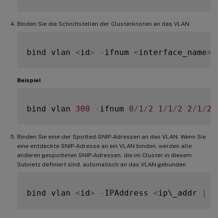
Binden Sie die Schnittstellen der Clusterknoten an das VLAN.
bind vlan 
<
id
>
-
ifnum 
<
interface_name
>
Beispiel
bind vlan 
300
-
ifnum 
0
/
1
/
2
1
/
1
/
2
2
/
1
/
2
Binden Sie eine der Spotted-SNIP-Adressen an das VLAN. Wenn Sie
eine entdeckte SNIP-Adresse an ein VLAN binden, werden alle
anderen gespotteten SNIP-Adressen, die im Cluster in diesem
Subnetz definiert sind, automatisch an das VLAN gebunden.
bind vlan 
<
id
>
-
IPAddress 
<
ip\_addr 
|
 i