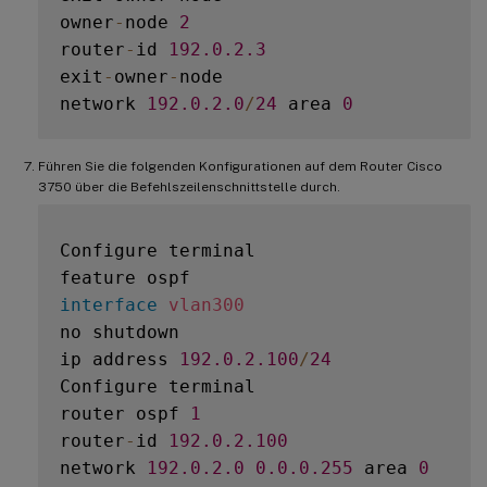
owner
-
node 
2
router
-
id 
192.0
.2
.3
exit
-
owner
-
node

network 
192.0
.2
.0
/
24
 area 
0
default
-
Führen Sie die folgenden Konfigurationen auf dem Router Cisco
3750 über die Befehlszeilenschnittstelle durch.
Configure terminal

interface
vlan300
no shutdown

ip address 
192.0
.2
.100
/
24
Configure terminal  

router ospf 
1
router
-
id 
192.0
.2
.100
network 
192.0
.2
.0
0.0
.0
.255
 area 
0