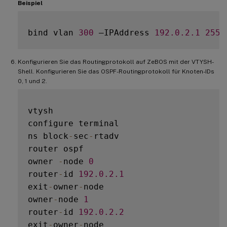
Beispiel
bind vlan 
300
 –IPAddress 
192.0
.2
.1
255.
Konfigurieren Sie das Routingprotokoll auf ZeBOS mit der VTYSH-
Shell. Konfigurieren Sie das OSPF-Routingprotokoll für Knoten-IDs
0, 1 und 2.
vtysh

configure terminal

ns block
-
sec
-
rtadv

router ospf

owner 
-
node 
0
router
-
id 
192.0
.2
.1
exit
-
owner
-
node

owner
-
node 
1
router
-
id 
192.0
.2
.2
exit
-
owner
-
node
