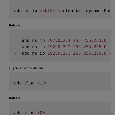
add ns ip 
<
SNIP
>
<
netmask
>
-
dynamicRout
Beispiel
-
  add ns ip 
192.0
.2
.1
255.255
.255
.0
-
d
-
  add ns ip 
192.0
.2
.2
255.255
.255
.0
-
d
-
  add ns ip 
192.0
.2
.3
255.255
.255
.0
-
d
Fügen Sie ein VLANhinzu.
add vlan 
<
id
>
Beispiel
add vlan 
300