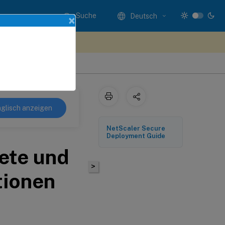
Suche
Deutsch
×
n Sie hier Feedback
glisch anzeigen
NetScaler Secure
Deployment Guide
ete und
>
tionen