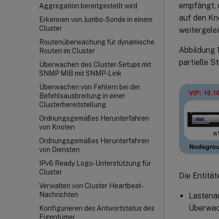
empfängt, d
Aggregation bereitgestellt wird
auf den Kn
Erkennen von Jumbo-Sonde in einem
Cluster
weitergelei
Routenüberwachung für dynamische
Abbildung 
Routen im Cluster
partielle S
Überwachen des Cluster-Setups mit
SNMP MIB mit SNMP-Link
Überwachen von Fehlern bei der
Befehlsausbreitung in einer
Clusterbereitstellung
Ordnungsgemäßes Herunterfahren
von Knoten
Ordnungsgemäßes Herunterfahren
von Diensten
IPv6 Ready Logo-Unterstützung für
Cluster
Die Entität
Verwalten von Cluster Heartbeat-
Nachrichten
Lastenau
Überwach
Konfigurieren des Antwortstatus des
Eigentümer