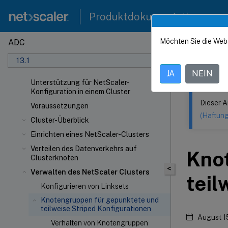
Produktdokumentation
Möchten Sie die Web
ADC
Dieser Inhalt
13.1
NetSca
JA
NEIN
Unterstützung für NetScaler-
Konfiguration in einem Cluster
Dieser A
Voraussetzungen
(Haftun
Cluster-Überblick
Einrichten eines NetScaler-Clusters
Verteilen des Datenverkehrs auf
Kno
Clusterknoten
<
Verwalten des NetScaler Clusters
teil
Konfigurieren von Linksets
Knotengruppen für gepunktete und
teilweise Striped Konfigurationen
August 1
Verhalten von Knotengruppen