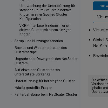
Überwachung der Unterstützung für
HINW
statische Route (MSR) für inaktive
Knoten in einer Spotted Cluster-
Virtu
Konfiguration
VRRP-Interface-Bindung in einem
Virtuell
aktiven Cluster mit einem einzigen
Knoten
Global S
Setup- und Nutzungsszenarien
NetScale
Backup und Wiederherstellen des
Clustersetups
Bezeich
Upgrade oder Downgrade des NetScaler-
Clusters
Auf einzelnen Clusterknoten
unterstützte Vorgänge
Die offizi
Unterstützung für heterogene Cluster
Versionen 
Inhalte en
Häufig gestellte Fragen
Übersetzun
Fehlerbehebung beim NetScaler Cluster