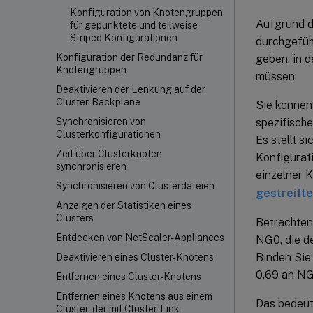
Konfiguration von Knotengruppen
Aufgrund d
für gepunktete und teilweise
Striped Konfigurationen
durchgefüh
Konfiguration der Redundanz für
geben, in 
Knotengruppen
müssen.
Deaktivieren der Lenkung auf der
Cluster-Backplane
Sie können 
spezifisch
Synchronisieren von
Clusterkonfigurationen
Es stellt s
Zeit über Clusterknoten
Konfigurati
synchronisieren
einzelner K
Synchronisieren von Clusterdateien
gestreift
Anzeigen der Statistiken eines
Clusters
Betrachten 
Entdecken von NetScaler-Appliances
NG0, die d
Binden Sie 
Deaktivieren eines Cluster-Knotens
0,69 an NG
Entfernen eines Cluster-Knotens
Entfernen eines Knotens aus einem
Das bedeute
Cluster, der mit Cluster-Link-