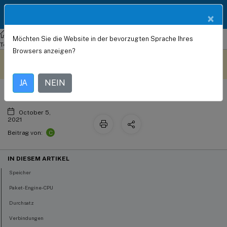
Produktdokum
DE
×
entation
NetScaler
NetScaler ADC 13.0
Lösungen für
Möchten Sie die Website in der bevorzugten Sprache Ihres
SNMP
Telekommunikationsdienstleister
Browsers anzeigen?
Dieser Inhalt wurde
Geben Sie hier Feedback
dynamisch maschinell
übersetzt.
JA
NEIN
October 5,
2021
C
Beitrag von:
IN DIESEM ARTIKEL
Speicher
Paket-Engine-CPU
Durchsatz
Verbindungen