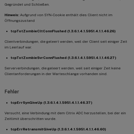
Gegründet und Schließen.
Hinweis:
Aufgrund von SYN-Cookie enthält dies Client nicht im
Öffnungszustand
tcpTotZombieCltConnFlushed (1.3.6.1.4.1.5951.4.1.1.46.26)
Clientverbindungen, die geleert werden, weil der Client seit einiger Zeit
im Leerlauf war.
tcpTotZombieSvrConnFlushed (1.3.6.1.4.1.5951.4.1.1.46.27)
Serververbindungen, die geleert werden, weil seit einiger Zeit keine
Clientanforderungen in der Warteschlange vorhanden sind.
Fehler
tcpErrSynGiveUp (1.3.6.1.4.1.5951.4.1.1.46.37)
Versucht, eine Verbindung mit dem Citrix ADC herzustellen, bei der ein
Zeitlimit überschritten wurde.
tcpErrRetransmitGiveUp (1.3.6.1.4.1.5951.4.1.1.46.60)