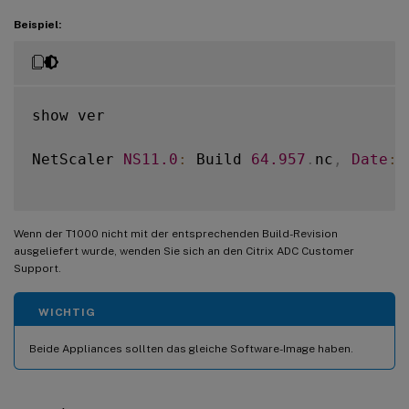
Beispiel:
show ver

NetScaler 
NS11
.0
:
 Build 
64.957
.
nc
,
Date
:
 
Wenn der T1000 nicht mit der entsprechenden Build-Revision
ausgeliefert wurde, wenden Sie sich an den Citrix ADC Customer
Support.
WICHTIG
Beide Appliances sollten das gleiche Software-Image haben.