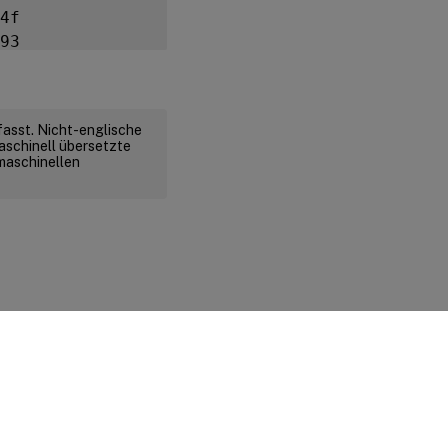
4f

93

d5

1a

00
fasst. Nicht-englische
aschinell übersetzte
 maschinellen
d rechtliche Bestimmungen
|
Cookie-Einstellungen
|
docs.cloud.com