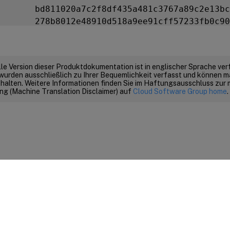
       bd811020a7c2f8df435a481c3767a89c2e13bc
       278b8012e48910d518a9ee91cff57233fb0c90
e      12230b0e31e3cec66324c0815f782cfb9249ed
       89dd6250b3d6149bcd15606f4553085e2fd627
ll     
01000000000000000000000000000000000000
elle Version dieser Produktdokumentation ist in englischer Sprache ver
ient   none

wurden ausschließlich zu Ihrer Bequemlichkeit verfasst und können m
-
of
-
n  
1
/
2
thalten. Weitere Informationen finden Sie im Haftungsausschluss zur
g (Machine Translation Disclaimer) auf
Cloud Software Group home
.
 quora m
=
1
 r
=
1
 p
=
1
 nv
=
1
 rtc
=
1
 dsee
=
1
 fto
=
1
etime  
2014
-
02
-
28
21
:
05
:
32
imeout 
10
 min

rsuite DLf1024s160mRijndael

 #
1
ation 
2
      
0x2
 Usable

      
0x10000
 ShareTarget

ts    
2
Feedback zur Site
|
Ihre Datenschutzauswahl
|
Datenschutz un
      
BD17
-
C807
-
58D9
