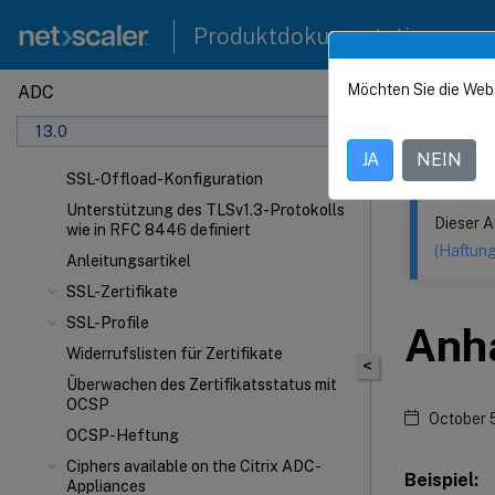
Produktdokumentation
Möchten Sie die Web
ADC
Dieser Inhalt
13.0
NetSca
JA
NEIN
SSL-Offload-Konfiguration
Unterstützung des TLSv1.3-Protokolls
Dieser A
wie in RFC 8446 definiert
(Haftun
Anleitungsartikel
SSL-Zertifikate
SSL-Profile
Anh
Widerrufslisten für Zertifikate
<
Überwachen des Zertifikatsstatus mit
OCSP
October 
OCSP-Heftung
Ciphers available on the Citrix ADC-
Beispiel:
Appliances