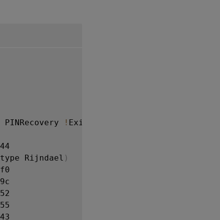
 PINRecovery 
!
ExistingClient 
RTC
NVRAM
FTO
!
44

type Rijndael
)
f0

9c

52

55

43
