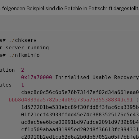
 folgenden Beispiel sind die Befehle in Fettschrift dargestellt.
s# 
.
/
chkserv

r server running

s# 
.
/
nfkminfo

ation  
2
       
0x17a70000
 Initialised Usable Recovery
ules   
1
       cbec8c0c56c6b5e76b73147ef02d34a661eaa0
   
bbb8d4839da5782be4d092735a7535538834dc91
(
       1d572201be533ebc89f30fdd8f3fac6ca3395b
       01f21ecf43933ffdd45e74c3883525176c5c43
       ac8ec5ee6bce00991bd97adce2091d9739b9b4
       cf1b509abaad91995ed202d8f36613fc994331
       c20910b2ed1ca62d6a2b0db67052a05f7bbfeb