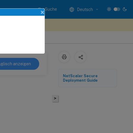
Suche
Deutsch
×
n Sie hier Feedback
glisch anzeigen
NetScaler Secure
Deployment Guide
>