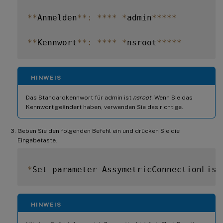
**
Anmelden
**
:
**
**
*
admin
**
**
*
**
Kennwort
**
:
**
**
*
nsroot
**
**
*
HINWEIS
Das Standardkennwort für admin ist
nsroot
. Wenn Sie das
Kennwort geändert haben, verwenden Sie das richtige.
Geben Sie den folgenden Befehl ein und drücken Sie die
Eingabetaste.
*
Set parameter AssymetricConnectionList
HINWEIS