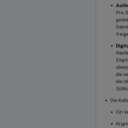
Authe
Pre-S
getei
Damit
freig
Digit
Nachr
Empfä
überp
die e
die I
Schlü
Die Koll
Ein V
Krypt