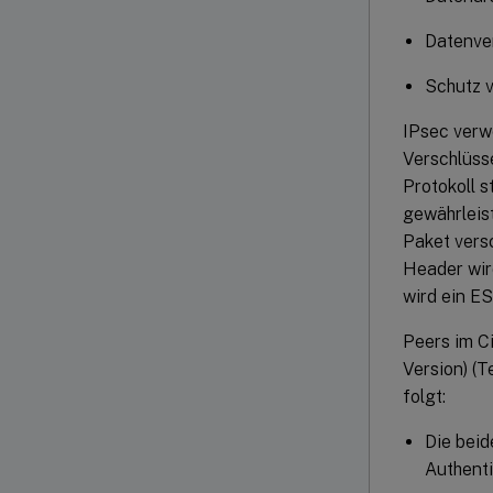
Datenver
Schutz 
IPsec verw
Verschlüss
Protokoll s
gewährleis
Paket vers
Header wir
wird ein ES
Peers im C
Version) (T
folgt:
Die beid
Authent