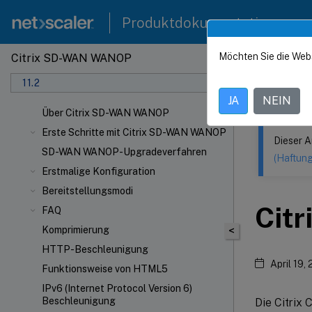
Produktdokumentation
Möchten Sie die Web
Citrix SD-WAN WANOP
Dieser Inhalt
11.2
Citrix
JA
NEIN
Über Citrix SD-WAN WANOP
Erste Schritte mit Citrix SD-WAN WANOP
Dieser A
SD-WAN WANOP-Upgradeverfahren
(Haftun
Erstmalige Konfiguration
Bereitstellungsmodi
Citr
FAQ
Komprimierung
<
HTTP-Beschleunigung
April 19,
Funktionsweise von HTML5
IPv6 (Internet Protocol Version 6)
Beschleunigung
Die Citrix