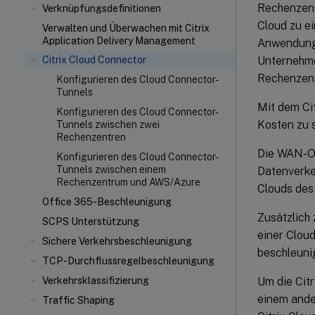
Rechenzent
Verknüpfungsdefinitionen
Cloud zu e
Verwalten und Überwachen mit Citrix
Application Delivery Management
Anwendunge
Unternehme
Citrix Cloud Connector
Rechenzent
Konfigurieren des Cloud Connector-
Tunnels
Mit dem Ci
Konfigurieren des Cloud Connector-
Kosten zu 
Tunnels zwischen zwei
Rechenzentren
Die WAN-Op
Konfigurieren des Cloud Connector-
Tunnels zwischen einem
Datenverke
Rechenzentrum und AWS/Azure
Clouds des
Office 365-Beschleunigung
Zusätzlich
SCPS Unterstützung
einer Clou
Sichere Verkehrsbeschleunigung
beschleunig
TCP-Durchflussregelbeschleunigung
Um die Cit
Verkehrsklassifizierung
einem ande
Traffic Shaping