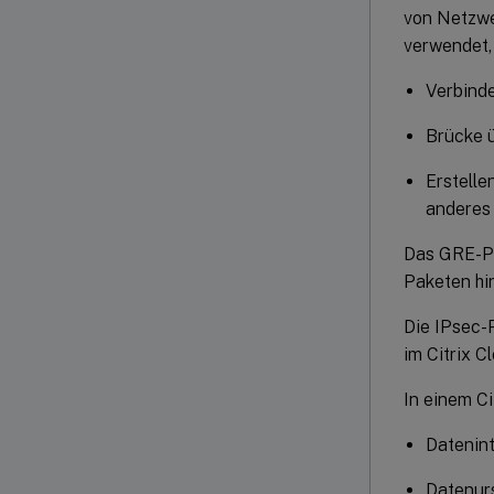
von Netzwer
verwendet,
Verbinde
Brücke 
Erstelle
anderes
Das GRE-Pr
Paketen hi
Die IPsec-P
im Citrix C
In einem Ci
Datenint
Datenur