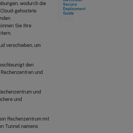
ebungen, wodurch die
Secure
Deployment
. Cloud-gehostete
Guide
enden
önnen Sie Ihre
itern.
ud verschieben, um
schleunigt den
n Rechenzentren und
 Rechenzentrum und
ichere und
 ein Rechenzentrum mit
nen Tunnel namens