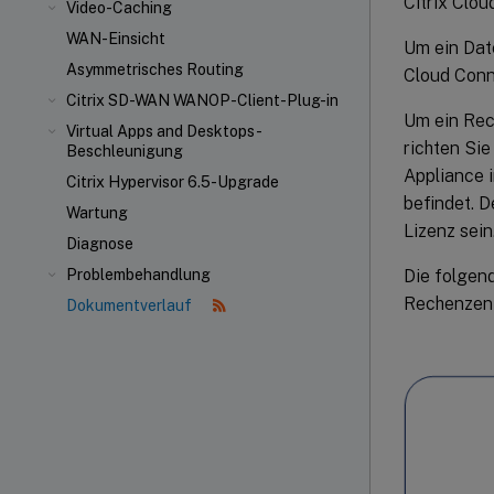
Citrix Clou
Video-Caching
WAN-Einsicht
Um ein Dat
Asymmetrisches Routing
Cloud Conn
Citrix SD-WAN WANOP-Client-Plug-in
Um ein Rec
Virtual Apps and Desktops-
richten Si
Beschleunigung
Appliance i
Citrix Hypervisor 6.5-Upgrade
befindet. D
Wartung
Lizenz sein
Diagnose
Die folgen
Problembehandlung
Rechenzent
Dokumentverlauf