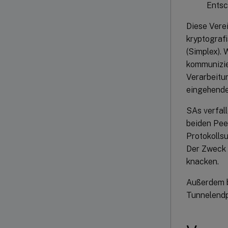
Entsc
Diese Vere
kryptografi
(Simplex).
kommunizie
Verarbeitu
eingehende
SAs verfal
beiden Pee
Protokolls
Der Zweck 
knacken.
Außerdem b
Tunnelendp