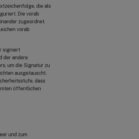
extzeichenfolge, die als
uriert. Die vorab
einander zugeordnet.
leichen vorab
r signiert
d der andere
s, um die Signatur zu
ichten ausgetauscht,
icherheitsstufe, dass
immten öffentlichen
Peer und zum