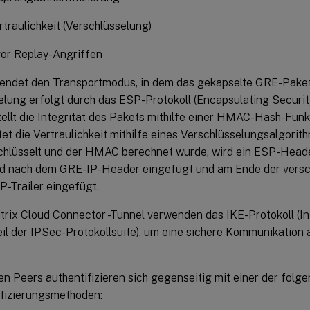
traulichkeit (Verschlüsselung)
vor Replay-Angriffen
endet den Transportmodus, in dem das gekapselte GRE-Paket v
elung erfolgt durch das ESP-Protokoll (Encapsulating Securit
tellt die Integrität des Pakets mithilfe einer HMAC-Hash-Funk
tet die Vertraulichkeit mithilfe eines Verschlüsselungsalgori
chlüsselt und der HMAC berechnet wurde, wird ein ESP-Heade
d nach dem GRE-IP-Header eingefügt und am Ende der versch
P-Trailer eingefügt.
itrix Cloud Connector -Tunnel verwenden das IKE-Protokoll (
eil der IPSec-Protokollsuite), um eine sichere Kommunikation
en Peers authentifizieren sich gegenseitig mit einer der folg
ifizierungsmethoden: