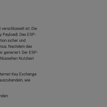
erschlüsselt ist. Die
y Payload). Das ESP-
tion sicher und
thmus. Nachdem das
r generiert. Der ESP-
lüsselten Nutzlast
Internet Key Exchange
 auszuhandeln, wie
enden