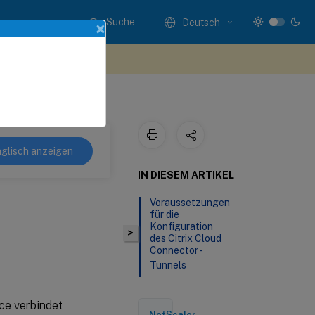
Suche
Deutsch
×
n Sie hier Feedback
glisch anzeigen
IN DIESEM ARTIKEL
Voraussetzungen
für die
Konfiguration
>
des Citrix Cloud
Connector -
Tunnels
ce verbindet
NetScaler