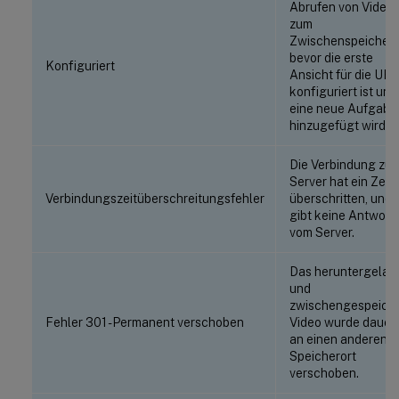
Abrufen von Video
zum
Zwischenspeichern
bevor die erste
Konfiguriert
Ansicht für die UR
konfiguriert ist und
eine neue Aufgabe
hinzugefügt wird.
Die Verbindung zu
Server hat ein Zeitl
Verbindungszeitüberschreitungsfehler
überschritten, und 
gibt keine Antwort
vom Server.
Das heruntergelad
und
zwischengespeich
Fehler 301 - Permanent verschoben
Video wurde dauer
an einen anderen
Speicherort
verschoben.