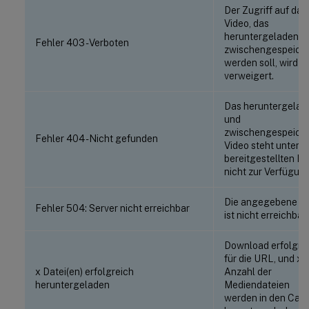
Der Zugriff auf das
Video, das
heruntergeladen u
Fehler 403 - Verboten
zwischengespeiche
werden soll, wird
verweigert.
Das heruntergelad
und
zwischengespeich
Fehler 404 - Nicht gefunden
Video steht unter 
bereitgestellten Li
nicht zur Verfügung
Die angegebene U
Fehler 504: Server nicht erreichbar
ist nicht erreichbar.
Download erfolgre
für die URL, und x
x Datei(en) erfolgreich
Anzahl der
heruntergeladen
Mediendateien
werden in den Cac