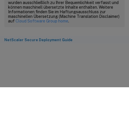
wurden ausschließlich zu Ihrer Bequemlichkeit verfasst und
können maschinell übersetzte Inhalte enthalten. Weitere
Informationen finden Sie im Haftungsausschluss zur
maschinellen Übersetzung (Machine Translation Disclaimer)
auf
Cloud Software Group home
.
NetScaler Secure Deployment Guide
Feedback zur Site
Ihre Datenschutzauswahl
Datenschutz und rechtliche
Bestimmungen
Cookie-Einstellungen
docs.cloud.com